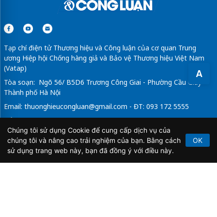
Tạp chí điện tử Thương hiệu và Công luận của cơ quan Trung
ương Hiệp hội Chống hàng giả và Bảo vệ Thương hiệu Việt Nam
(Vatap)
A
Tòa soạn: Ngõ 56/ B5D6 Trương Công Giai - Phường Cầu Giấy -
Thành phố Hà Nội
Email:
thuonghieucongluan@gmail.com
- ĐT: 093 172 5555
Tổng Biên Tập: Vũ Đức Thuận
Chúng tôi sử dụng Cookie để cung cấp dịch vụ của
Giấy phép hoạt động báo chí điện tử số 64/GP-BTTTT do Bộ
chúng tôi và nâng cao trải nghiệm của bạn. Bằng cách
OK
Thông tin và Truyền thông cấp ngày 21/2/2020.
sử dụng trang web này, bạn đã đồng ý với điều này.
Copyright © 2026
TẠP CHÍ THƯƠNG HIỆU & CÔNG
LUẬN
. All Rights Reserved.