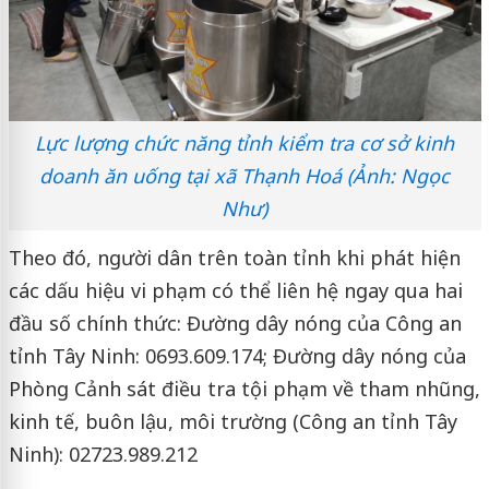
Lực lượng chức năng tỉnh kiểm tra cơ sở kinh
doanh ăn uống tại xã Thạnh Hoá (Ảnh: Ngọc
Như)
Theo đó, người dân trên toàn tỉnh khi phát hiện
các dấu hiệu vi phạm có thể liên hệ ngay qua hai
đầu số chính thức: Đường dây nóng của Công an
tỉnh Tây Ninh: 0693.609.174; Đường dây nóng của
Phòng Cảnh sát điều tra tội phạm về tham nhũng,
kinh tế, buôn lậu, môi trường (Công an tỉnh Tây
Ninh): 02723.989.212