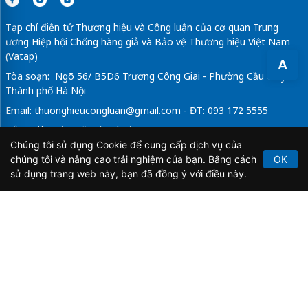
Tạp chí điện tử Thương hiệu và Công luận của cơ quan Trung
ương Hiệp hội Chống hàng giả và Bảo vệ Thương hiệu Việt Nam
(Vatap)
A
Tòa soạn: Ngõ 56/ B5D6 Trương Công Giai - Phường Cầu Giấy -
Thành phố Hà Nội
Email:
thuonghieucongluan@gmail.com
- ĐT: 093 172 5555
Tổng Biên Tập: Vũ Đức Thuận
Chúng tôi sử dụng Cookie để cung cấp dịch vụ của
Giấy phép hoạt động báo chí điện tử số 64/GP-BTTTT do Bộ
chúng tôi và nâng cao trải nghiệm của bạn. Bằng cách
OK
Thông tin và Truyền thông cấp ngày 21/2/2020.
sử dụng trang web này, bạn đã đồng ý với điều này.
Copyright © 2026
TẠP CHÍ THƯƠNG HIỆU & CÔNG
LUẬN
. All Rights Reserved.
Bản quyền thuộc Tạp chí Thương hiệu và Công luận. Cấm
sao chép dưới mọi hình thức nếu không có sự chấp thuận
bằng văn bản.