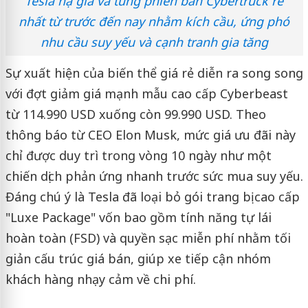
Tesla hạ giá và tung phiên bản Cybertruck rẻ
nhất từ trước đến nay nhằm kích cầu, ứng phó
nhu cầu suy yếu và cạnh tranh gia tăng
Sự xuất hiện của biến thể giá rẻ diễn ra song song
với đợt giảm giá mạnh mẫu cao cấp Cyberbeast
từ 114.990 USD xuống còn 99.990 USD. Theo
thông báo từ CEO Elon Musk, mức giá ưu đãi này
chỉ được duy trì trong vòng 10 ngày như một
chiến dịch phản ứng nhanh trước sức mua suy yếu.
Đáng chú ý là Tesla đã loại bỏ gói trang bị cao cấp
"Luxe Package" vốn bao gồm tính năng tự lái
hoàn toàn (FSD) và quyền sạc miễn phí nhằm tối
giản cấu trúc giá bán, giúp xe tiếp cận nhóm
khách hàng nhạy cảm về chi phí.