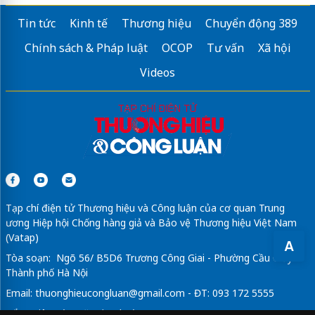
Tin tức
Kinh tế
Thương hiệu
Chuyển động 389
Chính sách & Pháp luật
OCOP
Tư vấn
Xã hội
Videos
Tạp chí điện tử Thương hiệu và Công luận của cơ quan Trung
ương Hiệp hội Chống hàng giả và Bảo vệ Thương hiệu Việt Nam
(Vatap)
A
Tòa soạn: Ngõ 56/ B5D6 Trương Công Giai - Phường Cầu Giấy -
Thành phố Hà Nội
Email:
thuonghieucongluan@gmail.com
- ĐT: 093 172 5555
Tổng Biên Tập: Vũ Đức Thuận