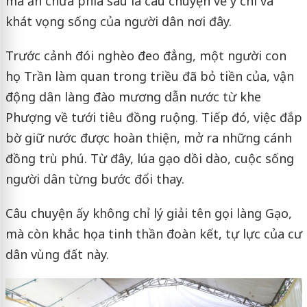
mà ẩn chứa phía sau là câu chuyện về ý chí và
khát vọng sống của người dân nơi đây.
Trước cảnh đói nghèo đeo đẳng, một người con
họ Trần làm quan trong triều đã bỏ tiền của, vận
động dân làng đào mương dẫn nước từ khe
Phượng về tưới tiêu đồng ruộng. Tiếp đó, việc đắp
bờ giữ nước được hoàn thiện, mở ra những cánh
đồng trù phú. Từ đây, lúa gạo dồi dào, cuộc sống
người dân từng bước đổi thay.
Câu chuyện ấy không chỉ lý giải tên gọi làng Gạo,
mà còn khắc họa tinh thần đoàn kết, tự lực của cư
dân vùng đất này.