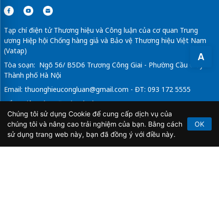
Tạp chí điện tử Thương hiệu và Công luận của cơ quan Trung
ương Hiệp hội Chống hàng giả và Bảo vệ Thương hiệu Việt Nam
(Vatap)
A
Tòa soạn: Ngõ 56/ B5D6 Trương Công Giai - Phường Cầu Giấy -
Thành phố Hà Nội
Email:
thuonghieucongluan@gmail.com
- ĐT: 093 172 5555
Tổng Biên Tập: Vũ Đức Thuận
Chúng tôi sử dụng Cookie để cung cấp dịch vụ của
Giấy phép hoạt động báo chí điện tử số 64/GP-BTTTT do Bộ
chúng tôi và nâng cao trải nghiệm của bạn. Bằng cách
OK
Thông tin và Truyền thông cấp ngày 21/2/2020.
sử dụng trang web này, bạn đã đồng ý với điều này.
Copyright © 2026
TẠP CHÍ THƯƠNG HIỆU & CÔNG
LUẬN
. All Rights Reserved.
Bản quyền thuộc Tạp chí Thương hiệu và Công luận. Cấm
sao chép dưới mọi hình thức nếu không có sự chấp thuận