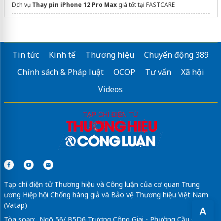
Dịch vụ
Thay pin iPhone 12 Pro Max
giá tốt tại FASTCARE
Sửa máy rửa bát bosch
Tin tức
Kinh tế
Thương hiệu
Chuyển động 389
Chính sách & Pháp luật
OCOP
Tư vấn
Xã hội
Videos
Tạp chí điện tử Thương hiệu và Công luận của cơ quan Trung
ương Hiệp hội Chống hàng giả và Bảo vệ Thương hiệu Việt Nam
(Vatap)
A
Tòa soạn: Ngõ 56/ B5D6 Trương Công Giai - Phường Cầu Giấy -