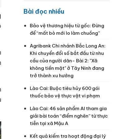
Bài đọc nhiều
g
ộ
Bảo vệ thương hiệu từ gốc: Đừng
để “mất bò mới lo làm chuồng”
Agribank Chi nhánh Bắc Long An:
h
Khi chuyển đổi số bắt đầu từ nhu
cầu của người dân- Bài 2: "Xã
n
không tiền mặt" ở Tây Ninh đang
trở thành xu hướng
h
Lào Cai: Buộc tiêu hủy 600 gói
thuốc bảo vệ thực vật vi phạm
u
Lào Cai: 46 sản phẩm AI tham gia
giải bài toán “điểm nghẽn” từ thực
tiễn tại xã Mậu A
Kết quả kiểm tra hoạt động đại lý