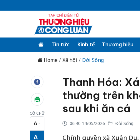
Tin tức
Kinh tế
Thương hiệu
Home
Xã hội
Đời Sống
Thanh Hóa: Xá
thường trên kh
sau khi ăn cá
CỠ CHỮ
A
06:40 14/05/2026
Đời Sống
−
Cỡ chữ nhỏ
A
Chính quyền xã Xuân Du,