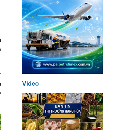
h
á
c
Video
u
y