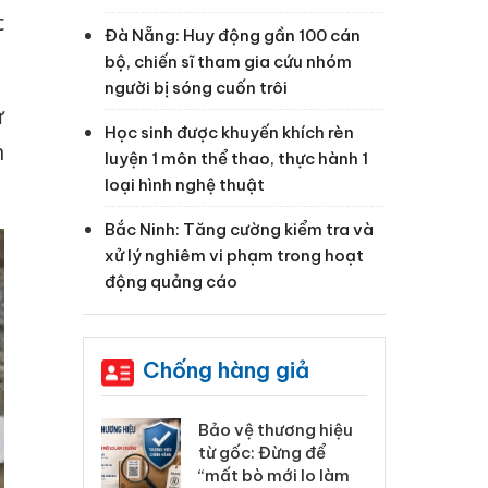
c
Đà Nẵng: Huy động gần 100 cán
bộ, chiến sĩ tham gia cứu nhóm
người bị sóng cuốn trôi
ự
Học sinh được khuyến khích rèn
n
luyện 1 môn thể thao, thực hành 1
loại hình nghệ thuật
Bắc Ninh: Tăng cường kiểm tra và
xử lý nghiêm vi phạm trong hoạt
động quảng cáo
Chống hàng giả
: Xử lý 6 hộ
Bảo vệ thương hiệu
Hư
anh bán hàng
từ gốc: Đừng để
ki
 nhãn hiệu
“mất bò mới lo làm
gi