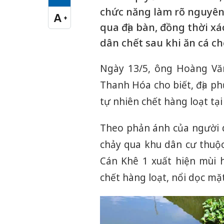
Cỡ chữ vừa
chức năng làm rõ nguyên 
A
+
Cỡ chữ lớn
qua địa bàn, đồng thời xá
dân chết sau khi ăn cá ch
Ngày 13/5, ông Hoàng Văn
Thanh Hóa cho biết, địa ph
tự nhiên chết hàng loạt tạ
Theo phản ánh của người 
chảy qua khu dân cư thuộc
Cán Khê 1 xuất hiện mùi h
chết hàng loạt, nổi dọc mặ