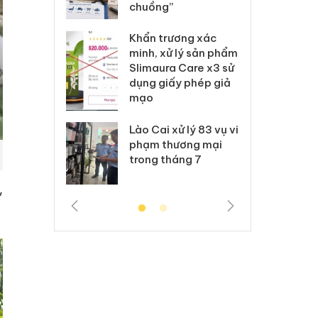
Nike
chuồng”
Ad
 Tiêu hủy
Khẩn trương xác
Cà
ai hàng ngàn
minh, xử lý sản phẩm
cô
m nhập lậu,
Slimaura Care x3 sử
sả
môi trường
dụng giấy phép giả
bả
anh
mạo
ki
 Thanh Hóa
Lào Cai xử lý 83 vụ vi
Cô
ại trong vụ
phạm thương mại
tìm
xuất, buôn
trong tháng 7
án
 sào giả
bá
,