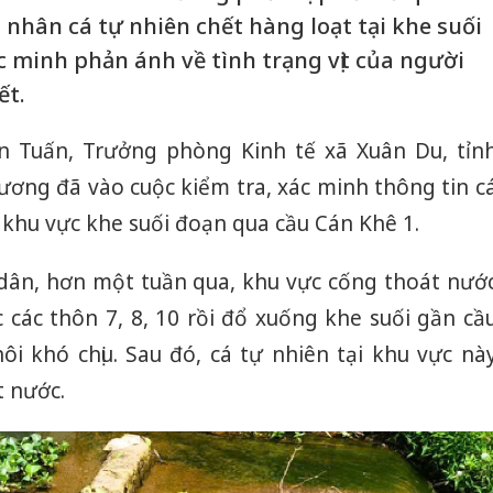
nhân cá tự nhiên chết hàng loạt tại khe suối
c minh phản ánh về tình trạng vịt của người
ết.
 Tuấn, Trưởng phòng Kinh tế xã Xuân Du, tỉn
ương đã vào cuộc kiểm tra, xác minh thông tin c
i khu vực khe suối đoạn qua cầu Cán Khê 1.
dân, hơn một tuần qua, khu vực cống thoát nướ
 các thôn 7, 8, 10 rồi đổ xuống khe suối gần cầ
ôi khó chịu. Sau đó, cá tự nhiên tại khu vực nà
t nước.