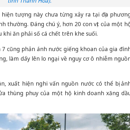
tỉnh Thanh Hóa).
 hiện tượng này chưa từng xảy ra tại địa phươn
bình thường. Đáng chú ý, hơn 20 con vịt của một h
 khi ăn phải số cá chết trên khe suối.
ôn 7 cũng phản ánh nước giếng khoan của gia đìn
ng, làm dấy lên lo ngại về nguy cơ ô nhiễm nguồ
n, xuất hiện nghi vấn nguồn nước có thể bị ản
ửa thùng phuy của một hộ kinh doanh xăng dầ