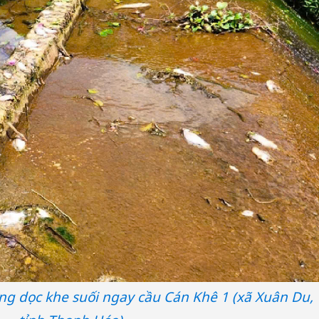
ng dọc khe suối ngay cầu Cán Khê 1 (xã Xuân Du,