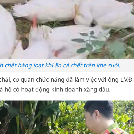
Adidas, 
Cà Mau:
công kh
sản phẩ
bảo vệ 
kinh do
Công an
tìm bị h
h chết hàng loạt khi ăn cá chết trên khe suối.
án sản 
bán yến
hải, cơ quan chức năng đã làm việc với ông L.V.Đ.
 là hộ có hoạt động kinh doanh xăng dầu.