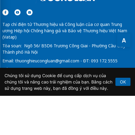
Tạp chí điện tử Thương hiệu và Công luận của cơ quan Trung
ương Hiệp hội Chống hàng giả và Bảo vệ Thương hiệu Việt Nam
(Vatap)
A
Tòa soạn: Ngõ 56/ B5D6 Trương Công Giai - Phường Cầu Giấy -
Thành phố Hà Nội
Email:
thuonghieucongluan@gmail.com
- ĐT: 093 172 5555
Tổng Biên Tập: Vũ Đức Thuận
Chúng tôi sử dụng Cookie để cung cấp dịch vụ của
Giấy phép hoạt động báo chí điện tử số 64/GP-BTTTT do Bộ
chúng tôi và nâng cao trải nghiệm của bạn. Bằng cách
OK
Thông tin và Truyền thông cấp ngày 21/2/2020.
sử dụng trang web này, bạn đã đồng ý với điều này.
Copyright © 2026
TẠP CHÍ THƯƠNG HIỆU & CÔNG
LUẬN
. All Rights Reserved.
Bản quyền thuộc Tạp chí Thương hiệu và Công luận. Cấm