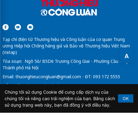
Tạp chí điện tử Thương hiệu và Công luận của cơ quan Trung
ương Hiệp hội Chống hàng giả và Bảo vệ Thương hiệu Việt Nam
(Vatap)
A
Tòa soạn: Ngõ 56/ B5D6 Trương Công Giai - Phường Cầu Giấy -
Thành phố Hà Nội
Email:
thuonghieucongluan@gmail.com
- ĐT: 093 172 5555
Tổng Biên Tập: Vũ Đức Thuận
Chúng tôi sử dụng Cookie để cung cấp dịch vụ của
Giấy phép hoạt động báo chí điện tử số 64/GP-BTTTT do Bộ
chúng tôi và nâng cao trải nghiệm của bạn. Bằng cách
OK
Thông tin và Truyền thông cấp ngày 21/2/2020.
sử dụng trang web này, bạn đã đồng ý với điều này.
Copyright © 2026
TẠP CHÍ THƯƠNG HIỆU & CÔNG