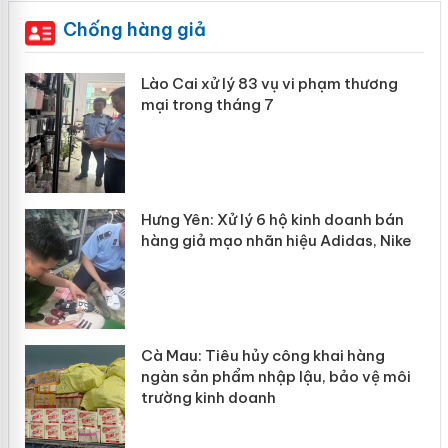
Chống hàng giả
mại
Lào Cai: Khởi tố 2 chủ cơ sở làm giả hơn 22
tấn gạo Séng Cù Mường Khương
àng
Bảo vệ thương hiệu từ gốc: Đừng để “mất
bò mới lo làm chuồng”
ản
Khẩn trương xác minh, xử lý sản phẩm
Slimaura Care x3 sử dụng giấy phép giả
mạo