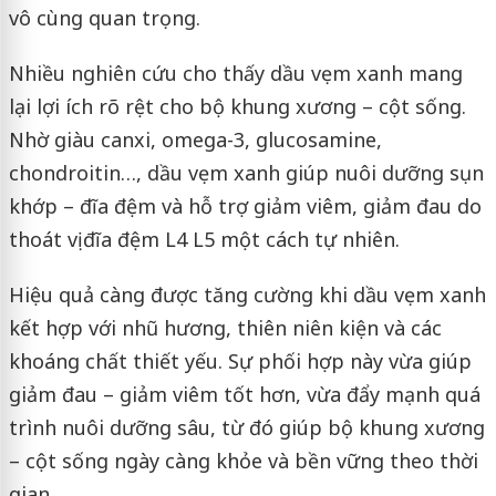
vô cùng quan trọng.
Nhiều nghiên cứu cho thấy dầu vẹm xanh mang
lại lợi ích rõ rệt cho bộ khung xương – cột sống.
Nhờ giàu canxi, omega-3, glucosamine,
chondroitin…, dầu vẹm xanh giúp nuôi dưỡng sụn
khớp – đĩa đệm và hỗ trợ giảm viêm, giảm đau do
thoát vị đĩa đệm L4 L5 một cách tự nhiên.
Hiệu quả càng được tăng cường khi dầu vẹm xanh
kết hợp với nhũ hương, thiên niên kiện và các
khoáng chất thiết yếu. Sự phối hợp này vừa giúp
giảm đau – giảm viêm tốt hơn, vừa đẩy mạnh quá
trình nuôi dưỡng sâu, từ đó giúp bộ khung xương
– cột sống ngày càng khỏe và bền vững theo thời
gian.