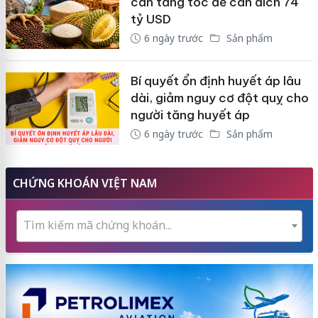
cần tăng tốc để cán đích 74
tỷ USD
6 ngày trước
Sản phẩm
Bí quyết ổn định huyết áp lâu
dài, giảm nguy cơ đột quỵ cho
người tăng huyết áp
6 ngày trước
Sản phẩm
CHỨNG KHOÁN VIỆT NAM
Tìm kiếm mã chứng khoán...