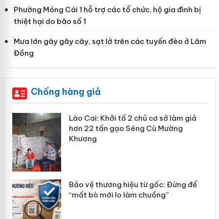
Phường Móng Cái 1 hỗ trợ các tổ chức, hộ gia đình bị
thiệt hại do bão số 1
Mưa lớn gây gãy cây, sạt lở trên các tuyến đèo ở Lâm
Đồng
Chống hàng giả
mại
Lào Cai: Khởi tố 2 chủ cơ sở làm giả
hơn 22 tấn gạo Séng Cù Mường
Khương
àng
ản
Bảo vệ thương hiệu từ gốc: Đừng để
“mất bò mới lo làm chuồng”