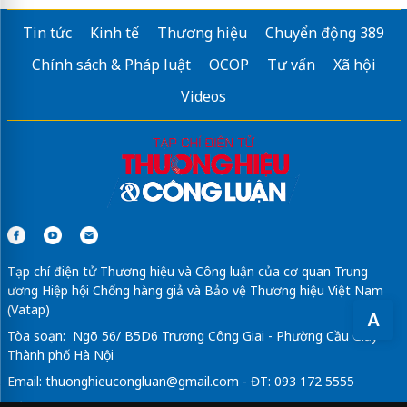
Bọc Răng Sứ Giá Bao Nhiêu Tiền
Tin tức
Kinh tế
Thương hiệu
Chuyển động 389
Sửa máy rửa bát bosch
Chính sách & Pháp luật
OCOP
Tư vấn
Xã hội
Videos
Tạp chí điện tử Thương hiệu và Công luận của cơ quan Trung
ương Hiệp hội Chống hàng giả và Bảo vệ Thương hiệu Việt Nam
(Vatap)
A
Tòa soạn: Ngõ 56/ B5D6 Trương Công Giai - Phường Cầu Giấy -
Thành phố Hà Nội
Email:
thuonghieucongluan@gmail.com
- ĐT: 093 172 5555