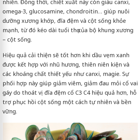
nhiên. Đồng thời, chiết xuất này còn giàu canxi,
omega-3, glucosamine, chondroitin… giúp nuôi
dưỡng xương khớp, đĩa đệm và cột sống khỏe
mạnh, từ đó kéo dài tuổi thọ của bộ khung xương
– cột sống.
Hiệu quả cải thiện sẽ tốt hơn khi dầu vẹm xanh
được kết hợp với nhũ hương, thiên niên kiện và
các khoáng chất thiết yếu như canxi, magie. Sự
phối hợp này giúp giảm viêm, giảm đau mỏi cổ vai
gáy do thoát vị đĩa đệm cổ C3 C4 hiệu quả hơn, hỗ
trợ phục hồi cột sống một cách tự nhiên và bền
vững.