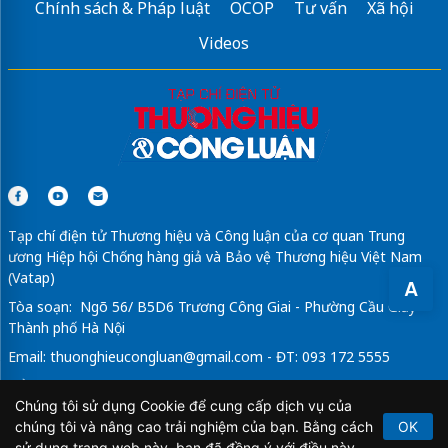
Chính sách & Pháp luật
OCOP
Tư vấn
Xã hội
Videos
Tạp chí điện tử Thương hiệu và Công luận của cơ quan Trung
ương Hiệp hội Chống hàng giả và Bảo vệ Thương hiệu Việt Nam
(Vatap)
A
Tòa soạn: Ngõ 56/ B5D6 Trương Công Giai - Phường Cầu Giấy -
Thành phố Hà Nội
Email:
thuonghieucongluan@gmail.com
- ĐT: 093 172 5555
Tổng Biên Tập: Vũ Đức Thuận
Chúng tôi sử dụng Cookie để cung cấp dịch vụ của
Giấy phép hoạt động báo chí điện tử số 64/GP-BTTTT do Bộ
chúng tôi và nâng cao trải nghiệm của bạn. Bằng cách
OK
Thông tin và Truyền thông cấp ngày 21/2/2020.
sử dụng trang web này, bạn đã đồng ý với điều này.