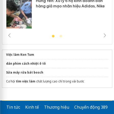
Hưng Yên: Xử lý 6 hộ kinh doanh bán
hàng giả mạo nhãn hiệu Adidas, Nike
Việc làm Kon Tum
dán phim cách nhiệt ô tô
Sửa máy rửa bát bosch
Cơ hội
tìm việc làm
chất lượng cao chỉ trong vài bước
Tin tức
Kinh tế
Thương hiệu
Chuyển động 389