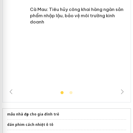
y
Hưng Yên: Xử lý 6 hộ kinh doanh bán
hàng giả mạo nhãn hiệu Adidas, Nike
Cà Mau: Tiêu hủy công khai hàng
ngàn sản phẩm nhập lậu, bảo vệ môi
trường kinh doanh
mẫu nhà đẹp cho gia đình trẻ
dán phim cách nhiệt ô tô