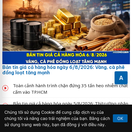
Bản tin giá cả hàng hóa ngày 6/8/2026: Vàng, cà phê
đồng loạt tăng mạnh
A
Toàn cảnh hành trình chặn đứng 35 tấn heo nhiễm chất
cấm vào TP.HCM
Bản tin giá cả hàng hóa ngày 5/8/2026: Thị trường phân
hóa, nhiều mặt hàng chịu áp lực
Chúng tôi sử dụng Cookie để cung cấp dịch vụ của
chúng tôi và nâng cao trải nghiệm của bạn. Bằng cách
OK
Xuất nhập khẩu vượt 659,6 tỷ USD: Tín hiệu tăng trưởng
sử dụng trang web này, bạn đã đồng ý với điều này.
mạnh của kinh tế Việt Nam