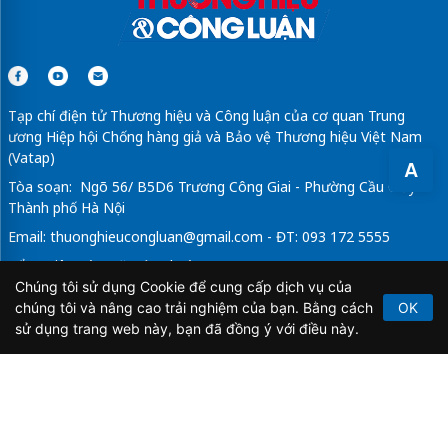
Tạp chí điện tử Thương hiệu và Công luận của cơ quan Trung
ương Hiệp hội Chống hàng giả và Bảo vệ Thương hiệu Việt Nam
(Vatap)
A
Tòa soạn: Ngõ 56/ B5D6 Trương Công Giai - Phường Cầu Giấy -
Thành phố Hà Nội
Email:
thuonghieucongluan@gmail.com
- ĐT: 093 172 5555
Tổng Biên Tập: Vũ Đức Thuận
Chúng tôi sử dụng Cookie để cung cấp dịch vụ của
Giấy phép hoạt động báo chí điện tử số 64/GP-BTTTT do Bộ
chúng tôi và nâng cao trải nghiệm của bạn. Bằng cách
OK
Thông tin và Truyền thông cấp ngày 21/2/2020.
sử dụng trang web này, bạn đã đồng ý với điều này.
Copyright © 2026
TẠP CHÍ THƯƠNG HIỆU & CÔNG
LUẬN
. All Rights Reserved.