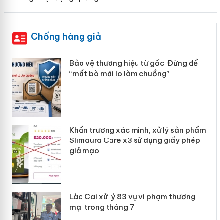
Chống hàng giả
àng
Bảo vệ thương hiệu từ gốc: Đừng để
“mất bò mới lo làm chuồng”
ản
Khẩn trương xác minh, xử lý sản phẩm
 án
Slimaura Care x3 sử dụng giấy phép
giả mạo
Lào Cai xử lý 83 vụ vi phạm thương
mại trong tháng 7