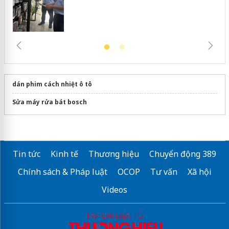
dán phim cách nhiệt ô tô
Sửa máy rửa bát bosch
Tin tức
Kinh tế
Thương hiệu
Chuyển động 389
Chính sách & Pháp luật
OCOP
Tư vấn
Xã hội
Videos