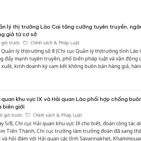
hại tron
bán bìn
Moyuum
n lý thị trường Lào Cai tăng cường tuyên truyền, ngă
An Gian
g giả từ cơ sở
chủ mưu
bán hàng
 giờ trước
Chính sách & Pháp Luật
Quốc ra
 Quản lý thị trường số 8 (Chi cục Quản lý thị trường tỉnh Lào 
g đẩy mạnh tuyên truyền, phổ biến pháp luật và vận động c
 xuất, kinh doanh ký cam kết không buôn bán hàng giả, hàng
g cấm và hàng hóa không rõ nguồn gốc xuất xứ. Hoạt động
g cao ý thức chấp hành pháp luật, góp phần xây dựng môi 
h doanh minh bạch và bảo vệ quyền lợi người tiêu dùng.
 quan khu vực IX và Hải quan Lào phối hợp chống buôn
 biên giới
0 giờ trước
Chính sách & Pháp Luật
y 5/8, Chi cục Hải quan khu vực IX cho biết, đoàn công tác d
m Tiến Thành, Chi cục trưởng làm trưởng đoàn đã sang th
c và hội đàm với Hải quan các tỉnh Savannakhet, Khammoua