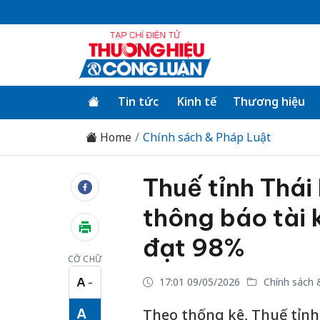
Tin tức
Kinh tế
Thương hiệu
Home
Chính sách & Pháp Luật
Thuế tỉnh Thái 
thông báo tài 
đạt 98%
CỠ CHỮ
A
17:01 09/05/2026
Chính sách 
−
Cỡ chữ nhỏ
A
Theo thống kê, Thuế tỉnh