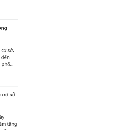
dán phim cách nhiệt ô tô
Sửa máy rửa bát bosch
òng
 cơ sở,
n đến
h phố
c cơ sở
ày
hằm tăng