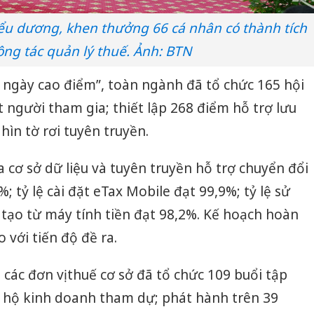
ểu dương, khen thưởng 66 cá nhân có thành tích
ông tác quản lý thuế. Ảnh: BTN
0 ngày cao điểm”, toàn ngành đã tổ chức 165 hội
t người tham gia; thiết lập 268 điểm hỗ trợ lưu
ìn tờ rơi tuyên truyền.
 cơ sở dữ liệu và tuyên truyền hỗ trợ chuyển đổi
 tỷ lệ cài đặt eTax Mobile đạt 99,9%; tỷ lệ sử
tạo từ máy tính tiền đạt 98,2%. Kế hoạch hoàn
 với tiến độ đề ra.
các đơn vị thuế cơ sở đã tổ chức 109 buổi tập
t hộ kinh doanh tham dự; phát hành trên 39