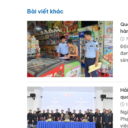
Bài viết khác
Quả
hàn
7
Đội
đan
sản
hàn
nân
kin
Hải
qua
1
Ngà
Phạ
việ