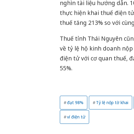
nghìn tài liệu hướng dẫn. 
thực hiện khai thuế điện t
thuế tăng 213% so với cùn
Thuế tỉnh Thái Nguyên cũng
về tỷ lệ hộ kinh doanh nộp
điện tử với cơ quan thuế, 
55%.
đạt 98%
Tỷ lệ nộp tờ khai
ví điện tử