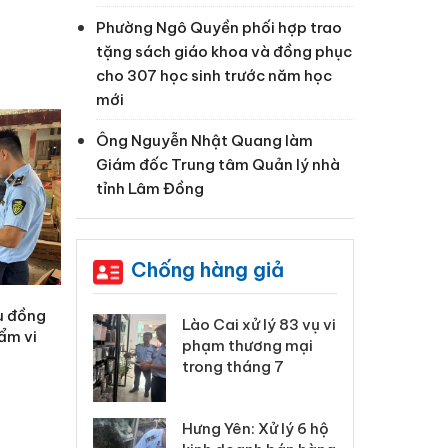
Phường Ngô Quyền phối hợp trao
tặng sách giáo khoa và đồng phục
cho 307 học sinh trước năm học
mới
Ông Nguyễn Nhật Quang làm
Giám đốc Trung tâm Quản lý nhà
tỉnh Lâm Đồng
Chống hàng giả
ệu đồng
 Thanh Hóa
Lào Cai xử lý 83 vụ vi
Cô
hẩm vi
ại trong vụ
phạm thương mại
tìm
xuất, buôn
trong tháng 7
án
 sào giả
bá
Hưng Yên: Xử lý 6 hộ
óa: Tìm bị
Th