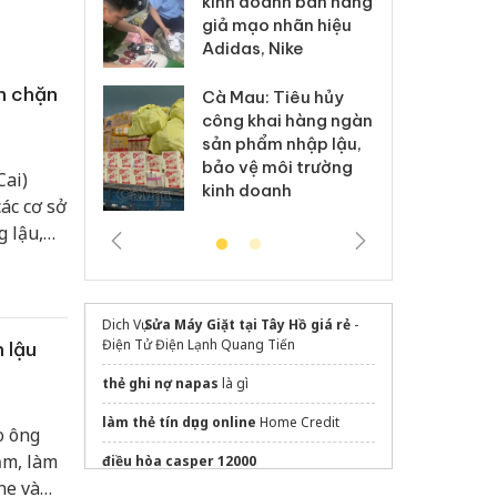
kinh doanh bán hàng
g vụ án buôn
hạ
giả mạo nhãn hiệu
h sữa
bá
Adidas, Nike
 giả
Mo
n chặn
Cà Mau: Tiêu hủy
g: Đối tượng
An
công khai hàng ngàn
 đường dây
ch
sản phẩm nhập lậu,
 giả tại Phú
bá
bảo vệ môi trường
 đầu thú
Qu
Cai)
kinh doanh
ác cơ sở
 lậu,
 nhằm
trường
Dich Vụ
Sửa Máy Giặt tại Tây Hồ giá rẻ
-
Điện Tử Điện Lạnh Quang Tiến
 lậu
thẻ ghi nợ napas
là gì
làm thẻ tín dụng online
Home Credit
o ông
ăm, làm
điều hòa casper 12000
ne và