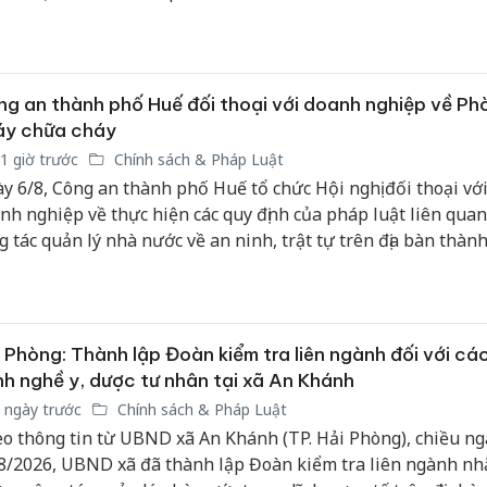
avan (CHDCND Lào) tại tỉnh Savannakhet.
g an thành phố Huế đối thoại với doanh nghiệp về Ph
áy chữa cháy
1 giờ trước
Chính sách & Pháp Luật
y 6/8, Công an thành phố Huế tổ chức Hội nghị đối thoại với
nh nghiệp về thực hiện các quy định của pháp luật liên qua
g tác quản lý nhà nước về an ninh, trật tự trên địa bàn thàn
 2026.
 Phòng: Thành lập Đoàn kiểm tra liên ngành đối với cá
h nghề y, dược tư nhân tại xã An Khánh
 ngày trước
Chính sách & Pháp Luật
o thông tin từ UBND xã An Khánh (TP. Hải Phòng), chiều ng
8/2026, UBND xã đã thành lập Đoàn kiểm tra liên ngành n