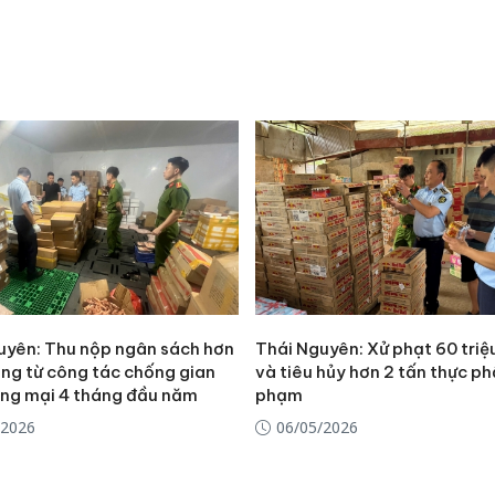
uyên: Thu nộp ngân sách hơn
Thái Nguyên: Xử phạt 60 tri
Công an
ồng từ công tác chống gian
và tiêu hủy hơn 2 tấn thực p
tìm bị h
ơng mại 4 tháng đầu năm
phạm
án sản 
/2026
06/05/2026
bán yến
Thanh H