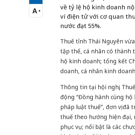
Cỡ chữ vừa
về tỷ lệ hộ kinh doanh n
A
+
Cỡ chữ lớn
ví điện tử với cơ quan th
nước đạt 55%.
Thuế tỉnh Thái Nguyên vừa
tập thể, cá nhân có thành t
hộ kinh doanh; tổng kết C
doanh, cá nhân kinh doanh 
Thông tin tại hội nghị, Th
động “Đồng hành cùng hộ k
pháp luật thuế”, đơn vị đã 
thuế theo hướng hiện đại,
phục vụ; nổi bật là các ch