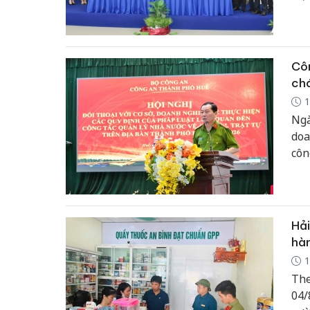
Sal
Côn
ch
1
Ngà
doa
côn
năm
Hải
hàn
1
The
04/