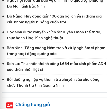
Ngày hội toàn dân bảo vệ an ninh Tổ quốc tại phường
Đa Mai, tỉnh Bắc Ninh
Đà Nẵng: Huy động gần 100 cán bộ, chiến sĩ tham gia
cứu nhóm người bị sóng cuốn trôi
Học sinh được khuyến khích rèn luyện 1 môn thể thao,
thực hành 1 loại hình nghệ thuật
Bắc Ninh: Tăng cường kiểm tra và xử lý nghiêm vi phạm
trong hoạt động quảng cáo
Sơn La: Thu nhận thành công 1.664 mẫu sinh phẩm ADN
của thân nhân liệt sĩ
Bồi dưỡng nghiệp vụ thanh tra chuyên sâu cho công
chức Thanh tra tỉnh Quảng Ninh
Chống hàng giả