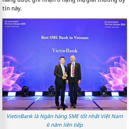
tín này.
VietinBank là Ngân hàng SME tốt nhất Việt Nam
6 năm liên tiếp