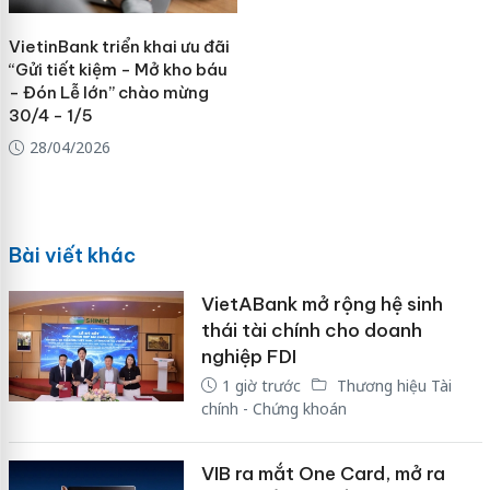
VietinBank triển khai ưu đãi
“Gửi tiết kiệm - Mở kho báu
- Đón Lễ lớn” chào mừng
30/4 - 1/5
28/04/2026
Bài viết khác
VietABank mở rộng hệ sinh
thái tài chính cho doanh
nghiệp FDI
1 giờ trước
Thương hiệu Tài
chính - Chứng khoán
VIB ra mắt One Card, mở ra