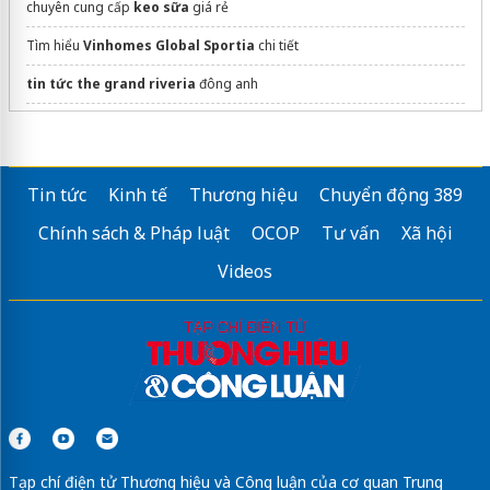
chuyên cung cấp
keo sữa
giá rẻ
Tìm hiểu
Vinhomes Global Sportia
chi tiết
tin tức the grand riveria
đông anh
Xưởng
In nhanh giá rẻ
Gò Vấp
Dự án đà nẵng downtown
Tin tức
Kinh tế
Thương hiệu
Chuyển động 389
liền kề thanh hà
giá rẻ
Chính sách & Pháp luật
OCOP
Tư vấn
Xã hội
Celadon City
Tân Phú
Videos
Khu đô thị
Vinhomes Global Sportia
Hà Nội
Giải pháp
Dịch vụ thiết kế ngược
Uy tín
Mua
Quạt hút âm trần 450
dán phim cách nhiệt ô tô
Sửa máy rửa bát bosch
Tạp chí điện tử Thương hiệu và Công luận của cơ quan Trung