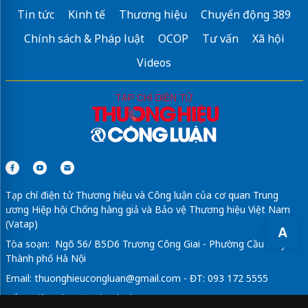
Tin tức
Kinh tế
Thương hiệu
Chuyển động 389
Chính sách & Pháp luật
OCOP
Tư vấn
Xã hội
Videos
Tạp chí điện tử Thương hiệu và Công luận của cơ quan Trung
ương Hiệp hội Chống hàng giả và Bảo vệ Thương hiệu Việt Nam
(Vatap)
A
Tòa soạn: Ngõ 56/ B5D6 Trương Công Giai - Phường Cầu Giấy -
Thành phố Hà Nội
Email:
thuonghieucongluan@gmail.com
- ĐT: 093 172 5555
Tổng Biên Tập: Vũ Đức Thuận