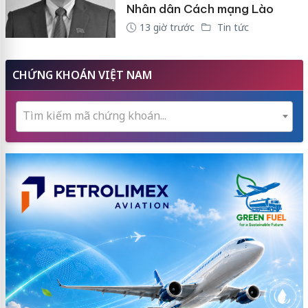
Nhân dân Cách mạng Lào
13 giờ trước
Tin tức
CHỨNG KHOÁN VIỆT NAM
Tìm kiếm mã chứng khoán...