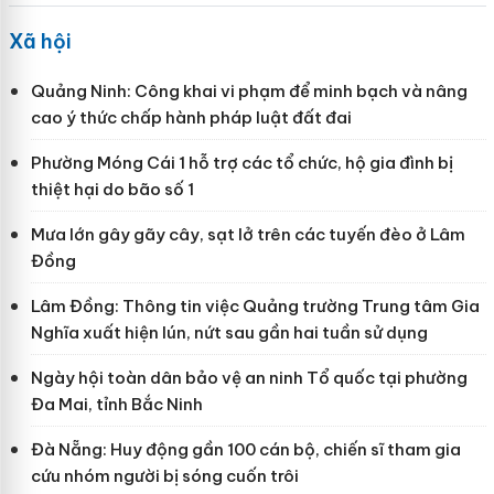
Xã hội
Quảng Ninh: Công khai vi phạm để minh bạch và nâng
cao ý thức chấp hành pháp luật đất đai
Phường Móng Cái 1 hỗ trợ các tổ chức, hộ gia đình bị
thiệt hại do bão số 1
Mưa lớn gây gãy cây, sạt lở trên các tuyến đèo ở Lâm
Đồng
Lâm Đồng: Thông tin việc Quảng trường Trung tâm Gia
Nghĩa xuất hiện lún, nứt sau gần hai tuần sử dụng
Ngày hội toàn dân bảo vệ an ninh Tổ quốc tại phường
Đa Mai, tỉnh Bắc Ninh
Đà Nẵng: Huy động gần 100 cán bộ, chiến sĩ tham gia
cứu nhóm người bị sóng cuốn trôi