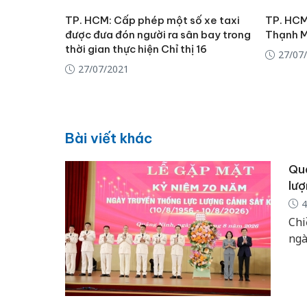
TP. HCM: Cấp phép một số xe taxi
TP. HCM
được đưa đón người ra sân bay trong
Thạnh M
thời gian thực hiện Chỉ thị 16
27/07
27/07/2021
Bài viết khác
Quả
lượ
4
Chi
ngà