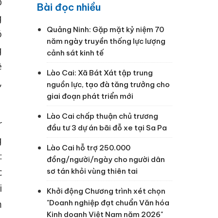
p
Bài đọc nhiều
g
Quảng Ninh: Gặp mặt kỷ niệm 70
ó
năm ngày truyền thống lực lượng
g
cảnh sát kinh tế
ề
Lào Cai: Xã Bát Xát tập trung
,
nguồn lực, tạo đà tăng trưởng cho
giai đoạn phát triển mới
Lào Cai chấp thuận chủ trương
r
đầu tư 3 dự án bãi đỗ xe tại Sa Pa
g
Lào Cai hỗ trợ 250.000
:
đồng/người/ngày cho người dân
c
sơ tán khỏi vùng thiên tai
i
Khởi động Chương trình xét chọn
m
"Doanh nghiệp đạt chuẩn Văn hóa
Kinh doanh Việt Nam năm 2026"