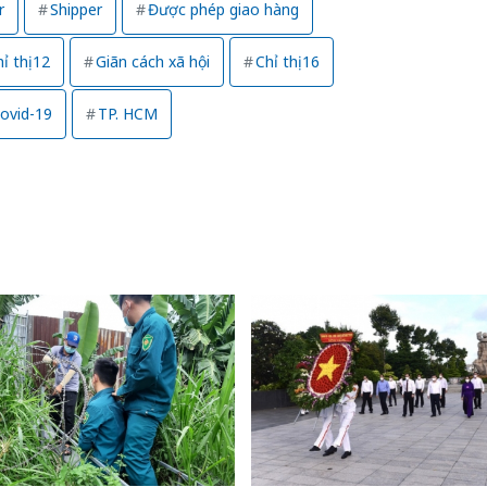
r
Shipper
Được phép giao hàng
ỉ thị 12
Giãn cách xã hội
Chỉ thị 16
ovid-19
TP. HCM
Công an
tìm bị h
án sản 
bán yến
Thanh H