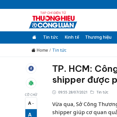
Tin tức
Kinh tế
Thương hiệu
Home
Tin tức
TP. HCM: Công
shipper được p
09:55 28/07/2021
Tin tức
CỠ CHỮ
A
Vừa qua, Sở Công Thương
−
Cỡ chữ nhỏ
shipper giúp cơ quan quả
A