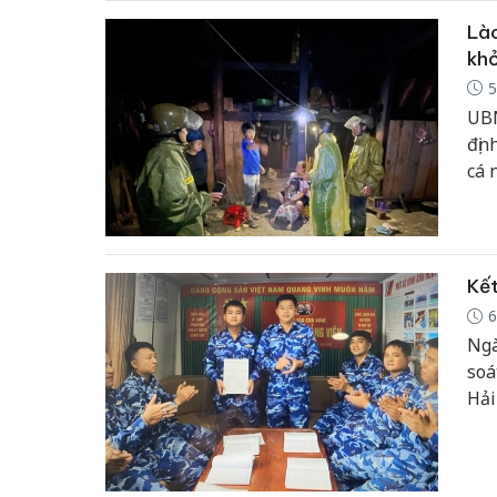
Lào
khỏ
5
UBN
địn
cá 
địn
địn
Kết
6
Ngà
soá
Hải
Đản