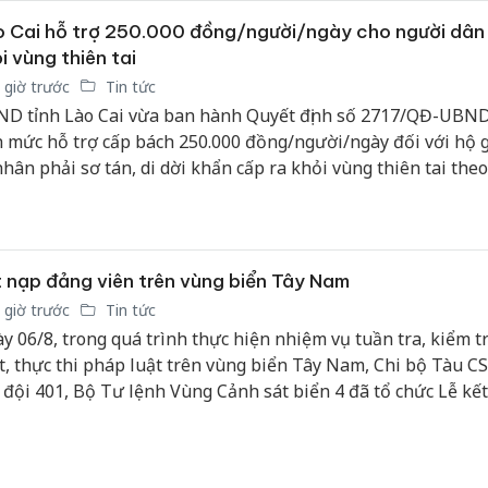
 Cai hỗ trợ 250.000 đồng/người/ngày cho người dân 
i vùng thiên tai
 giờ trước
Tin tức
D tỉnh Lào Cai vừa ban hành Quyết định số 2717/QĐ-UBN
h mức hỗ trợ cấp bách 250.000 đồng/người/ngày đối với hộ g
nhân phải sơ tán, di dời khẩn cấp ra khỏi vùng thiên tai the
h của cơ quan có thẩm quyền, nhằm bảo đảm an sinh xã hội 
h đời sống người dân.
 nạp đảng viên trên vùng biển Tây Nam
 giờ trước
Tin tức
y 06/8, trong quá trình thực hiện nhiệm vụ tuần tra, kiểm t
t, thực thi pháp luật trên vùng biển Tây Nam, Chi bộ Tàu C
 đội 401, Bộ Tư lệnh Vùng Cảnh sát biển 4 đã tổ chức Lễ kế
g cho quần chúng ưu tú Nguyễn Văn Tuấn, Nhân viên Hàng 