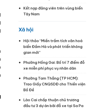
Kết nạp đảng viên trên vùng biển
g
Tây Nam
g
Xã hội
g
Hội thảo “Miền trầm tích văn hoá
biển Đầm Hà và phát triển không
a
gian mới”
p
Phường Hồng Gai: Bố trí 7 điểm đỗ
o
xe miễn phí phục vụ nhân dân
p
Phường Tam Thắng (TP HCM):
Trao Giấy CNQSDĐ cho Thiền viện
Bồ Đề
g
Lào Cai chấp thuận chủ trương
đầu tư 3 dự án bãi đỗ xe tại Sa Pa