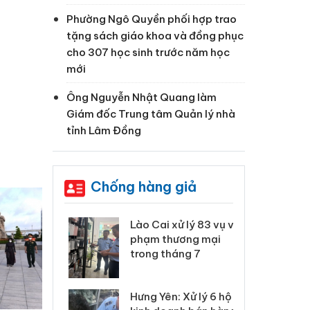
Phường Ngô Quyền phối hợp trao
tặng sách giáo khoa và đồng phục
cho 307 học sinh trước năm học
mới
Ông Nguyễn Nhật Quang làm
Giám đốc Trung tâm Quản lý nhà
tỉnh Lâm Đồng
Chống hàng giả
 Thanh Hóa
Lào Cai xử lý 83 vụ vi
Cô
ại trong vụ
phạm thương mại
tìm
xuất, buôn
trong tháng 7
án
 sào giả
bá
Hưng Yên: Xử lý 6 hộ
óa: Tìm bị
Th