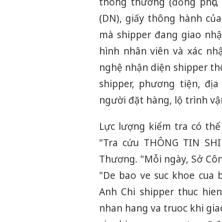
thông thường (đồng phục,
(DN), giấy thông hành của
mà shipper đang giao nhận
hình nhân viên và xác nh
nghệ nhận diện shipper th
shipper, phương tiện, địa
người đặt hàng, lộ trình v
Lực lượng kiểm tra có thể
"Tra cứu THÔNG TIN SHIP
Thương. "Mỗi ngày, Sở Côn
"De bao ve suc khoe cua 
Anh Chi shipper thuc hie
nhan hang va truoc khi gi