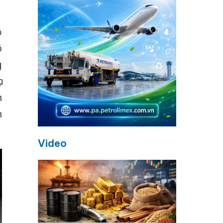
ộ
õ
g
c
n
n
Video