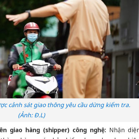
ợc cảnh sát giao thông yêu cầu dừng kiểm tra.
(Ảnh: Đ.L)
iên giao hàng (shipper) công nghệ:
Nhận diệ