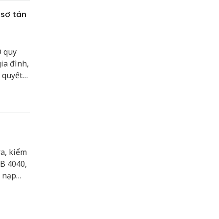
sơ tán
D quy
ia đình,
o quyết
và ổn
ra, kiểm
SB 4040,
t nạp
hải.