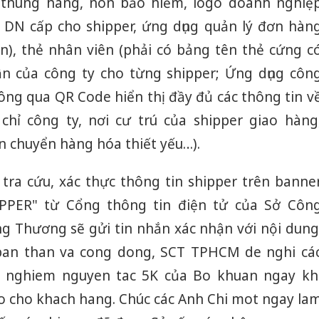
 thùng hàng, nón bảo hiểm, logo doanh nghiệ
 DN cấp cho shipper, ứng dụng quản lý đơn hàn
), thẻ nhân viên (phải có bảng tên thẻ cứng c
ận của công ty cho từng shipper; Ứng dụng côn
ông qua QR Code hiển thị đầy đủ các thông tin v
 chỉ công ty, nơi cư trú của shipper giao hàng
ận chuyển hàng hóa thiết yếu…).
 tra cứu, xác thực thông tin shipper trên banne
PER" từ Cổng thông tin điện tử của Sở Côn
g Thương sẽ gửi tin nhắn xác nhận với nội dung
ban than va cong dong, SCT TPHCM de nghi cá
n nghiem nguyen tac 5K của Bo khuan ngay kh
ao cho khach hang. Chúc các Anh Chi mot ngay la