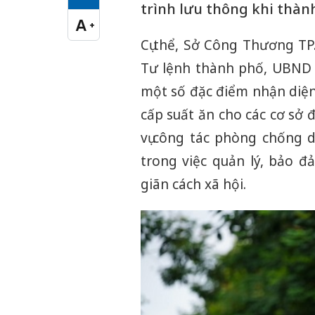
Cỡ chữ vừa
trình lưu thông khi thành
A
+
Cỡ chữ lớn
Cụ thể, Sở Công Thương T
Tư lệnh thành phố, UBND 
một số đặc điểm nhận diện
cấp suất ăn cho các cơ sở đi
vụ công tác phòng chống d
trong việc quản lý, bảo đ
giãn cách xã hội.