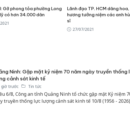
hại tron
bán bìn
: Gỡ phong tỏa phường Long
Lãnh đạo TP. HCM dâng hoa,
Moyuum
ỹ có hơn 34.000 dân
hương tưởng niệm các anh hù
sĩ
/2021
An Gian
27/07/2021
chủ mưu
bán hàng
Quốc ra
ng Ninh: Gặp mặt kỷ niệm 70 năm ngày truyền thống 
ng cảnh sát kinh tế
 giờ trước
Tin tức
ều 6/8, Công an tỉnh Quảng Ninh tổ chức gặp mặt Kỷ niệm 
y truyền thống lực lượng cảnh sát kinh tế 10/8 (1956 - 2026)