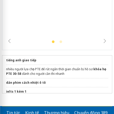
tiếng anh giao tiếp
nhiều người lựa chọn PTE để rút ngắn thời gian chuẩn bị hồ sơ
khóa học
PTE 30-58
dành cho người cần thi nhanh
dán phim cách nhiệt ô tô
ielts 1 kèm 1
khóa học
luyện thi IELTS online PREP
Sửa máy rửa bát bosch
Tin tức
Kinh tế
Thương hiệu
Chuyển động 389