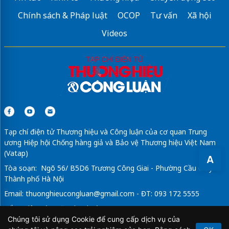
Bạn có muốn biết
tên tiếng Trung của bạn
viết và đọc như thế nào
Chính sách & Pháp luật
OCOP
Tư vấn
Xã hội
không?
Videos
Giảng viên tiếng anh
Đoàn Thảo PTE
LIFE
English File fifth edition
Tạp chí điện tử Thương hiệu và Công luận của cơ quan Trung
ương Hiệp hội Chống hàng giả và Bảo vệ Thương hiệu Việt Nam
(Vatap)
A
Tòa soạn: Ngõ 56/ B5D6 Trương Công Giai - Phường Cầu Giấy -
Thành phố Hà Nội
Email:
thuonghieucongluan@gmail.com
- ĐT: 093 172 5555
Tổng Biên Tập: Vũ Đức Thuận
Chúng tôi sử dụng Cookie để cung cấp dịch vụ của
Giấy phép hoạt động báo chí điện tử số 64/GP-BTTTT do Bộ