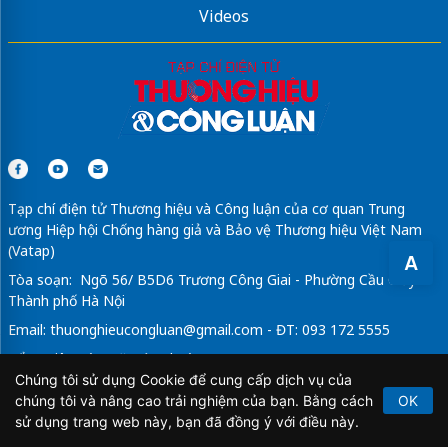
Videos
Tạp chí điện tử Thương hiệu và Công luận của cơ quan Trung
ương Hiệp hội Chống hàng giả và Bảo vệ Thương hiệu Việt Nam
(Vatap)
A
Tòa soạn: Ngõ 56/ B5D6 Trương Công Giai - Phường Cầu Giấy -
Thành phố Hà Nội
Email:
thuonghieucongluan@gmail.com
- ĐT: 093 172 5555
Tổng Biên Tập: Vũ Đức Thuận
Chúng tôi sử dụng Cookie để cung cấp dịch vụ của
Giấy phép hoạt động báo chí điện tử số 64/GP-BTTTT do Bộ
chúng tôi và nâng cao trải nghiệm của bạn. Bằng cách
OK
Thông tin và Truyền thông cấp ngày 21/2/2020.
sử dụng trang web này, bạn đã đồng ý với điều này.