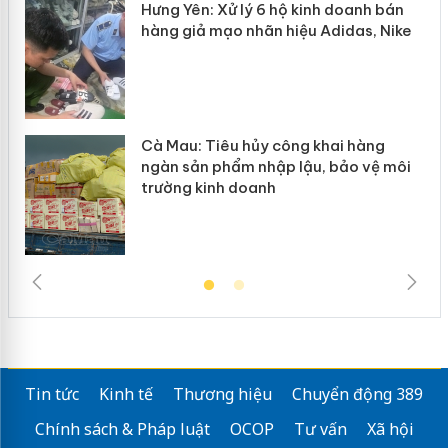
y
Hưng Yên: Xử lý 6 hộ kinh doanh bán
hàng giả mạo nhãn hiệu Adidas, Nike
Cà Mau: Tiêu hủy công khai hàng
ngàn sản phẩm nhập lậu, bảo vệ môi
trường kinh doanh
Tin tức
Kinh tế
Thương hiệu
Chuyển động 389
Chính sách & Pháp luật
OCOP
Tư vấn
Xã hội