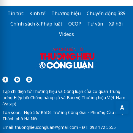
Tin tức
Kinh tế
Thương hiệu
Chuyển động 389
Chính sách & Pháp luật
OCOP
Tư vấn
Xã hội
Videos
Tạp chí điện tử Thương hiệu và Công luận của cơ quan Trung
ương Hiệp hội Chống hàng giả và Bảo vệ Thương hiệu Việt Nam
(Vatap)
A
Tòa soạn: Ngõ 56/ B5D6 Trương Công Giai - Phường Cầu Giấy -
Thành phố Hà Nội
Email:
thuonghieucongluan@gmail.com
- ĐT: 093 172 5555