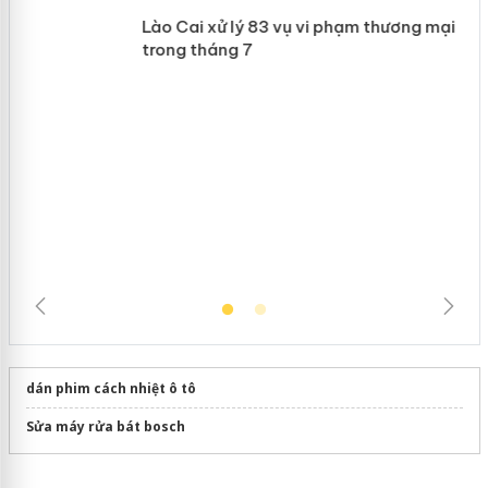
Khẩn trương xác minh, xử lý sản phẩm
 án
Slimaura Care x3 sử dụng giấy phép giả
mạo
Lào Cai xử lý 83 vụ vi phạm thương
mại trong tháng 7
dán phim cách nhiệt ô tô
Sửa máy rửa bát bosch