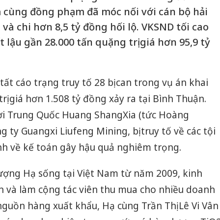
cùng đồng phạm đã móc nối với cán bộ hải
và chi hơn 8,5 tỷ đồng hối lộ. VKSND tối cao
 lậu gần 28.000 tấn quặng trị giá hơn 95,9 tỷ
ất cáo trạng truy tố 28 bị can trong vụ án khai
trị giá hơn 1.508 tỷ đồng xảy ra tại Bình Thuận.
ười Trung Quốc Huang ShangXia (tức Hoàng
ty Guangxi Liufeng Mining, bị truy tố về các tội
nh về kế toán gây hậu quả nghiêm trọng.
ợng Hạ sống tại Việt Nam từ năm 2009, kinh
 và làm cộng tác viên thu mua cho nhiều doanh
guồn hàng xuất khẩu, Hạ cùng Trần Thị Lê Vi Vân