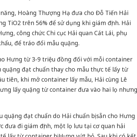
c năng, Hoàng Thượng Hạ đưa cho Đỗ Tiến Hải
g TiO2 trên 56% để sử dụng khi giám định. Hải
Hưng, công chức Chi cục Hải quan Cát Lái, phụ
khẩu, để tráo đổi mẫu quặng.
ho Hưng từ 3-9 triệu đồng đối với mỗi container
quặng đạt chuẩn thay cho mẫu thực tế lấy từ
ầu tiên, khi mở container lấy mẫu, Hải cùng Lê
ng lấy quặng từ container đưa vào hai lọ nhưn
u quặng đạt chuẩn do Hải chuẩn bị sẵn cho Hưng
 đưa đi giám định, một lọ lưu tại cơ quan hải
ế lấy từ container bị Hưng vứt bỏ. Sau khi có kết