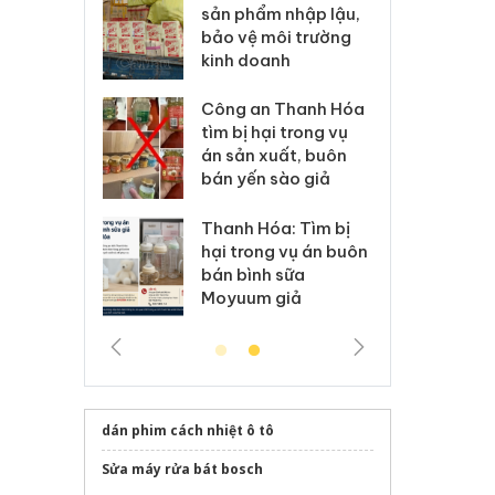
m nhập lậu,
Slimaura Care x3 sử
sả
môi trường
dụng giấy phép giả
bả
anh
mạo
ki
 Thanh Hóa
Lào Cai xử lý 83 vụ vi
Cô
ại trong vụ
phạm thương mại
tìm
xuất, buôn
trong tháng 7
án
 sào giả
bá
Hưng Yên: Xử lý 6 hộ
óa: Tìm bị
Th
kinh doanh bán hàng
g vụ án buôn
hạ
giả mạo nhãn hiệu
h sữa
bá
Adidas, Nike
 giả
Mo
dán phim cách nhiệt ô tô
Sửa máy rửa bát bosch