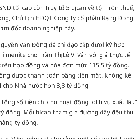
sản phẩ
ND tối cao còn truy tố 5 bị can về tội Trốn thuế,
bảo vệ 
ông, Chủ tịch HĐQT Công ty cổ phần Rạng Đông
kinh do
iám đốc doanh nghiệp này.
Công an
tìm bị h
 Nguyễn Văn Đông đã chỉ đạo cấp dưới ký hợp
án sản 
bán yến
lmenite cho Trần Thị Lê Vi Vân với giá thực tế
 trên hợp đồng và hóa đơn mức 115,5 tỷ đồng.
Thanh H
hại tron
đồng được thanh toán bằng tiền mặt, không kê
bán bìn
Moyuum
ại cho Nhà nước hơn 3,8 tỷ đồng.
 tổng số tiền chi cho hoạt động “dịch vụ xuất lậu”
 tỷ đồng. Mỗi bị can tham gia đường dây đều thu
 hàng tỷ đồng.
 lý, Viện kiểm sát cho rằng một số cán bộ thuộc