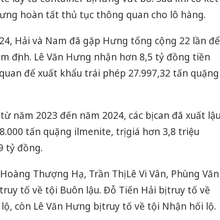
ưng hoàn tất thủ tục thông quan cho lô hàng.
24, Hải và Nam đã gặp Hưng tổng cộng 22 lần để
ám định. Lê Văn Hưng nhận hơn 8,5 tỷ đồng tiền
i quan để xuất khẩu trái phép 27.997,32 tấn quặng
từ năm 2023 đến năm 2024, các bị can đã xuất lậ
.000 tấn quặng ilmenite, trị giá hơn 3,8 triệu
 tỷ đồng.
 Hoàng Thượng Hạ, Trần Thị Lê Vi Vân, Phùng Văn
uy tố về tội Buôn lậu. Đỗ Tiến Hải bị truy tố về
lộ, còn Lê Văn Hưng bị truy tố về tội Nhận hối lộ.
Cà Mau:
công kh