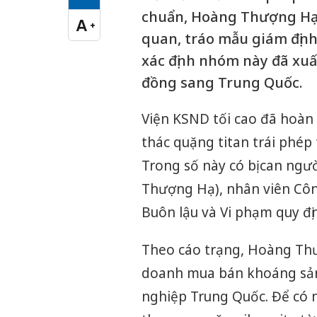
Cỡ chữ vừa
chuẩn, Hoàng Thượng Hạ 
A
+
Cỡ chữ lớn
quan, tráo mẫu giám định 
xác định nhóm này đã xuất
đồng sang Trung Quốc.
Viện KSND tối cao đã hoàn t
thác quặng titan trái phép 
Trong số này có bị can ng
Thượng Hạ), nhân viên Công 
Buôn lậu và Vi phạm quy đị
Theo cáo trạng, Hoàng Thư
doanh mua bán khoáng sản
nghiệp Trung Quốc. Để có n