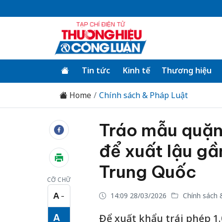
Tin tức
Kinh tế
Thương hiệu
Home
Chính sách & Pháp Luật
Tráo mẫu quặng
để xuất lậu gầ
Trung Quốc
CỠ CHỮ
A
14:09 28/03/2026
Chính sách 
−
Cỡ chữ nhỏ
A
Để xuất khẩu trái phép 1