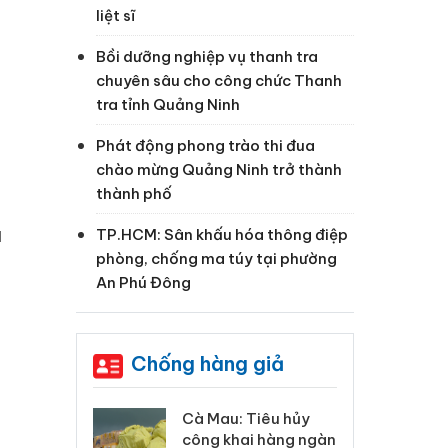
liệt sĩ
Bồi dưỡng nghiệp vụ thanh tra
chuyên sâu cho công chức Thanh
tra tỉnh Quảng Ninh
Phát động phong trào thi đua
chào mừng Quảng Ninh trở thành
thành phố
u
TP.HCM: Sân khấu hóa thông điệp
phòng, chống ma túy tại phường
An Phú Đông
Chống hàng giả
 Tiêu hủy
Khẩn trương xác
Cà
ai hàng ngàn
minh, xử lý sản phẩm
cô