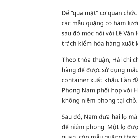
Để “qua mặt” cơ quan chứ
các mẫu quặng có hàm lượn
sau đó móc nối với Lê Văn 
trách kiểm hóa hàng xuất 
Theo thỏa thuận, Hải chi c
hàng để được sử dụng mẫu 
container xuất khẩu. Lần đ
Phong Nam phối hợp với Hư
không niêm phong tại chỗ.
Sau đó, Nam đưa hai lọ mẫ
để niêm phong. Một lọ được
quan, còn mẫu quặng thực t