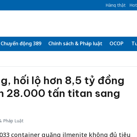
Hàng thật
Hot
Chuyển động 389
Chính sách & Pháp luật
OCOP
Tư
, hối lộ hơn 8,5 tỷ đồng
n 28.000 tấn titan sang
& Pháp Luật
.033 container quặng ilmenite không đủ tiêu