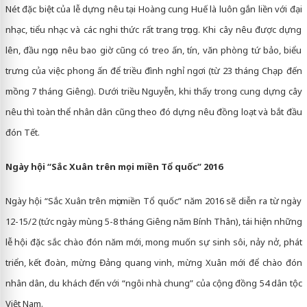
Nét đặc biệt của lễ dựng nêu tại Hoàng cung Huế là luôn gắn liền với đại
nhạc, tiểu nhạc và các nghi thức rất trang trọng. Khi cây nêu được dựng
lên, đầu ngọn nêu bao giờ cũng có treo ấn, tín, văn phòng tứ bảo, biểu
trưng của việc phong ấn để triều đình nghỉ ngơi (từ 23 tháng Chạp đến
mồng 7 tháng Giêng). Dưới triều Nguyễn, khi thấy trong cung dựng cây
nêu thì toàn thể nhân dân cũng theo đó dựng nêu đồng loạt và bắt đầu
đón Tết.
Ngày hội “Sắc Xuân trên mọi miền Tổ quốc” 2016
Ngày hội “Sắc Xuân trên mọi miền Tổ quốc” năm 2016 sẽ diễn ra từ ngày
12-15/2 (tức ngày mùng 5-8 tháng Giêng năm Bính Thân), tái hiện những
lễ hội đặc sắc chào đón năm mới, mong muốn sự sinh sôi, nảy nở, phát
triển, kết đoàn, mừng Đảng quang vinh, mừng Xuân mới để chào đón
nhân dân, du khách đến với “ngôi nhà chung” của cộng đồng 54 dân tộc
Việt Nam.