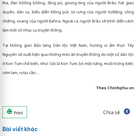
tha, đàn bôông bôông, đing pú, goong ting của người Brâu; hát giao
duyên, dân ca, biểu diễn klông pút, tơ rưng của người Xơđăng; cồng
chiêng, xoang của người Bahna. Ngoài ra, người Brâu sẽ trình diễn cách
làm một số nhạc cụ truyền thống.
Tại không gian Bảo tàng Dân tộc Việt Nam, hương vị ẩm thực Tây
Nguyên sẽ xuất hiện qua những món ăn truyền thống do một số dân tộc
ở Kon Tum chế biến, như: Gỏi lá Kon Tum; bò một nắng, muối trứng kiến;
cơm lam, rượu cần…
Theo Chinhphu.vn
Chia sẻ
Print
Bài viết khác