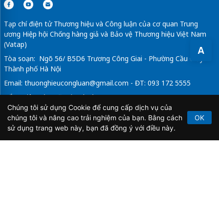
Tạp chí điện tử Thương hiệu và Công luận của cơ quan Trung
ương Hiệp hội Chống hàng giả và Bảo vệ Thương hiệu Việt Nam
(Vatap)
A
Tòa soạn: Ngõ 56/ B5D6 Trương Công Giai - Phường Cầu Giấy -
Thành phố Hà Nội
Email:
thuonghieucongluan@gmail.com
- ĐT: 093 172 5555
Tổng Biên Tập: Vũ Đức Thuận
Chúng tôi sử dụng Cookie để cung cấp dịch vụ của
Giấy phép hoạt động báo chí điện tử số 64/GP-BTTTT do Bộ
chúng tôi và nâng cao trải nghiệm của bạn. Bằng cách
OK
Thông tin và Truyền thông cấp ngày 21/2/2020.
sử dụng trang web này, bạn đã đồng ý với điều này.
Copyright © 2026
TẠP CHÍ THƯƠNG HIỆU & CÔNG
LUẬN
. All Rights Reserved.
Bản quyền thuộc Tạp chí Thương hiệu và Công luận. Cấm
sao chép dưới mọi hình thức nếu không có sự chấp thuận