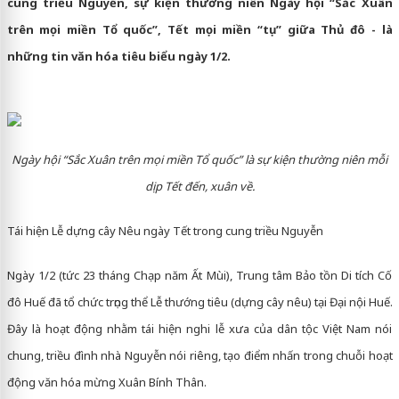
cung triều Nguyễn, sự kiện thường niên Ngày hội “Sắc Xuân
trên mọi miền Tổ quốc”, Tết mọi miền “tụ” giữa Thủ đô - là
những tin văn hóa tiêu biểu ngày 1/2.
Ngày hội “Sắc Xuân trên mọi miền Tổ quốc” là sự kiện thường niên mỗi
dịp Tết đến, xuân về.
Tái hiện Lễ dựng cây Nêu ngày Tết trong cung triều Nguyễn
Ngày 1/2 (tức 23 tháng Chạp năm Ất Mùi), Trung tâm Bảo tồn Di tích Cố
đô Huế đã tổ chức trọng thể Lễ thướng tiêu (dựng cây nêu) tại Đại nội Huế.
Đây là hoạt động nhằm tái hiện nghi lễ xưa của dân tộc Việt Nam nói
chung, triều đình nhà Nguyễn nói riêng, tạo điểm nhấn trong chuỗi hoạt
động văn hóa mừng Xuân Bính Thân.