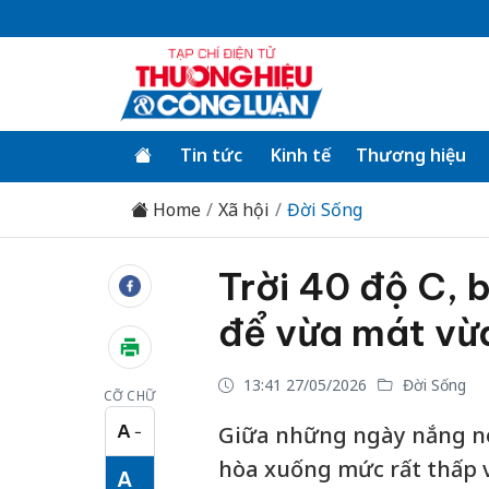
Tin tức
Kinh tế
Thương hiệu
Home
Xã hội
Đời Sống
Trời 40 độ C, 
để vừa mát vừa
13:41 27/05/2026
Đời Sống
CỠ CHỮ
A
Giữa những ngày nắng nó
−
Cỡ chữ nhỏ
hòa xuống mức rất thấp
A