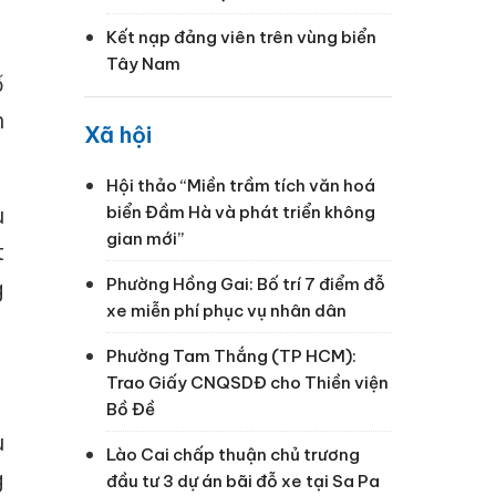
Kết nạp đảng viên trên vùng biển
Tây Nam
ố
h
Xã hội
Hội thảo “Miền trầm tích văn hoá
u
biển Đầm Hà và phát triển không
gian mới”
t
Phường Hồng Gai: Bố trí 7 điểm đỗ
g
xe miễn phí phục vụ nhân dân
Phường Tam Thắng (TP HCM):
Trao Giấy CNQSDĐ cho Thiền viện
Bồ Đề
u
Lào Cai chấp thuận chủ trương
g
đầu tư 3 dự án bãi đỗ xe tại Sa Pa