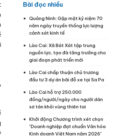
c
Bài đọc nhiều
ạ
Quảng Ninh: Gặp mặt kỷ niệm 70
m
năm ngày truyền thống lực lượng
cảnh sát kinh tế
ể
i
Lào Cai: Xã Bát Xát tập trung
nguồn lực, tạo đà tăng trưởng cho
giai đoạn phát triển mới
Lào Cai chấp thuận chủ trương
đầu tư 3 dự án bãi đỗ xe tại Sa Pa
7
Lào Cai hỗ trợ 250.000
đồng/người/ngày cho người dân
sơ tán khỏi vùng thiên tai
ể
Khởi động Chương trình xét chọn
g
"Doanh nghiệp đạt chuẩn Văn hóa
ý
Kinh doanh Việt Nam năm 2026"