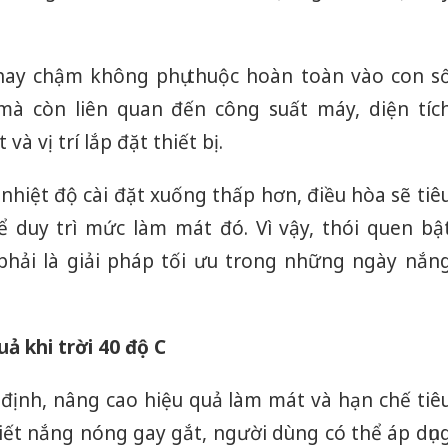
ay chậm không phụ thuộc hoàn toàn vào con s
 mà còn liên quan đến công suất máy, diện tíc
à vị trí lắp đặt thiết bị.
 nhiệt độ cài đặt xuống thấp hơn, điều hòa sẽ tiê
ể duy trì mức làm mát đó. Vì vậy, thói quen bậ
phải là giải pháp tối ưu trong những ngày nắn
ả khi trời 40 độ C
định, nâng cao hiệu quả làm mát và hạn chế tiê
iết nắng nóng gay gắt, người dùng có thể áp dụn