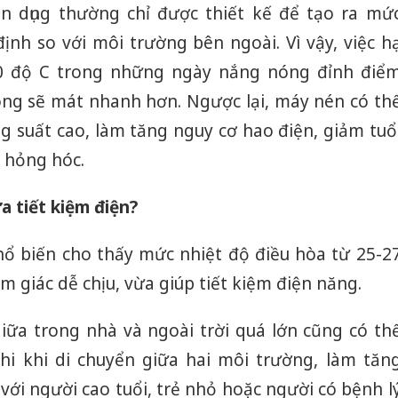
n dụng thường chỉ được thiết kế để tạo ra mứ
ịnh so với môi trường bên ngoài. Vì vậy, việc h
0 độ C trong những ngày nắng nóng đỉnh điể
ng sẽ mát nhanh hơn. Ngược lại, máy nén có th
ông suất cao, làm tăng nguy cơ hao điện, giảm tuổ
h hỏng hóc.
 tiết kiệm điện?
hổ biến cho thấy mức nhiệt độ điều hòa từ 25-2
m giác dễ chịu, vừa giúp tiết kiệm điện năng.
iữa trong nhà và ngoài trời quá lớn cũng có th
hi khi di chuyển giữa hai môi trường, làm tăn
 với người cao tuổi, trẻ nhỏ hoặc người có bệnh l