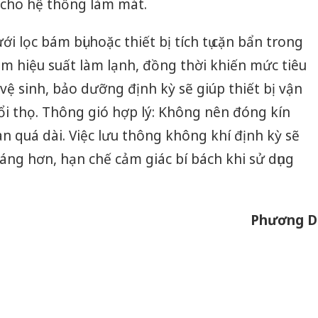
 cho hệ thống làm mát.
hại tron
bán bìn
Moyuum
ới lọc bám bụi hoặc thiết bị tích tụ cặn bẩn trong
ảm hiệu suất làm lạnh, đồng thời khiến mức tiêu
An Gian
chủ mưu
c vệ sinh, bảo dưỡng định kỳ sẽ giúp thiết bị vận
bán hàng
ổi thọ. Thông gió hợp lý: Không nên đóng kín
Quốc ra
ian quá dài. Việc lưu thông không khí định kỳ sẽ
ng hơn, hạn chế cảm giác bí bách khi sử dụng
Phương D