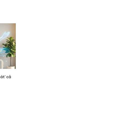
át' cả