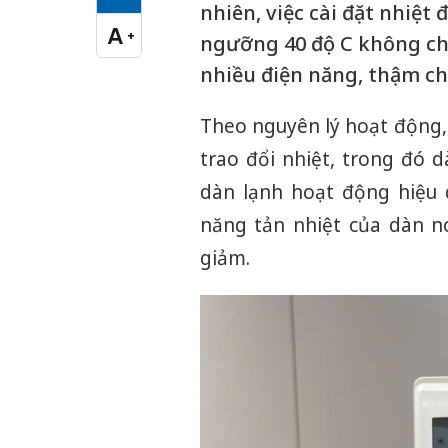
Cỡ chữ vừa
nhiên, việc cài đặt nhiệt
A
+
ngưỡng 40 độ C không chỉ
Cỡ chữ lớn
nhiều điện năng, thậm chí
Theo nguyên lý hoạt động,
trao đổi nhiệt, trong đó 
dàn lạnh hoạt động hiệu q
năng tản nhiệt của dàn n
giảm.