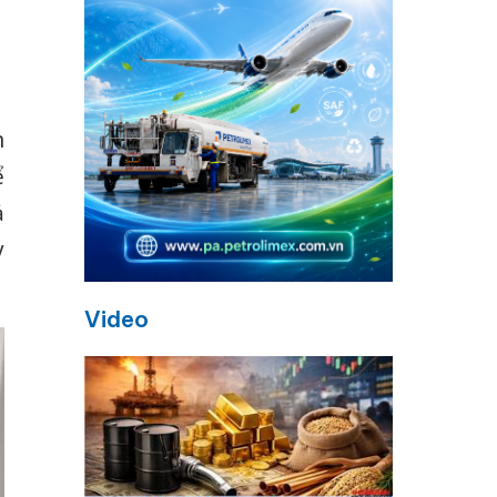
h
ể
ả
y
Video