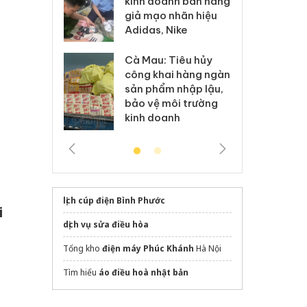
kinh doanh bán hàng
g vụ án buôn
hạ
giả mạo nhãn hiệu
h sữa
bá
Adidas, Nike
 giả
Mo
Cà Mau: Tiêu hủy
g: Đối tượng
An
công khai hàng ngàn
 đường dây
ch
sản phẩm nhập lậu,
 giả tại Phú
bá
bảo vệ môi trường
 đầu thú
Qu
kinh doanh
lịch cúp điện Bình Phước
i
dịch vụ sửa điều hòa
Tổng kho
điện máy Phúc Khánh
Hà Nội
Tìm hiểu
áo điều hoà nhật bản