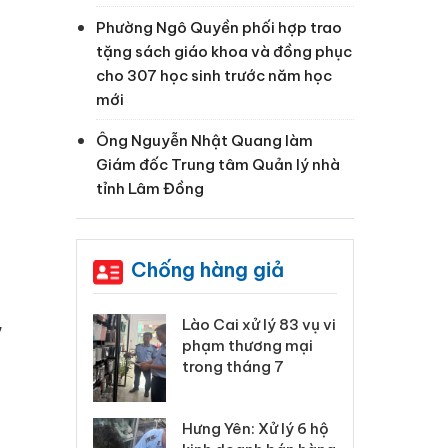
Phường Ngô Quyền phối hợp trao
tặng sách giáo khoa và đồng phục
cho 307 học sinh trước năm học
mới
Ông Nguyễn Nhật Quang làm
Giám đốc Trung tâm Quản lý nhà
tỉnh Lâm Đồng
Chống hàng giả
,
 Thanh Hóa
Lào Cai xử lý 83 vụ vi
Cô
ại trong vụ
phạm thương mại
tìm
xuất, buôn
trong tháng 7
án
 sào giả
bá
Hưng Yên: Xử lý 6 hộ
óa: Tìm bị
Th