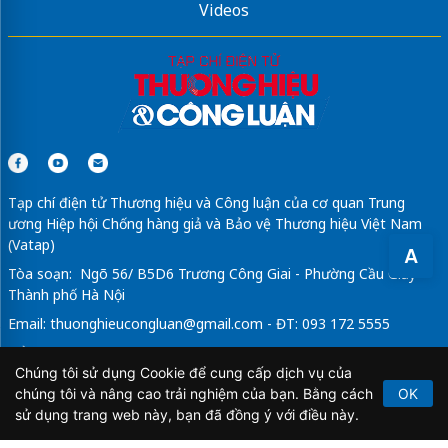
Videos
Tạp chí điện tử Thương hiệu và Công luận của cơ quan Trung
ương Hiệp hội Chống hàng giả và Bảo vệ Thương hiệu Việt Nam
(Vatap)
A
Tòa soạn: Ngõ 56/ B5D6 Trương Công Giai - Phường Cầu Giấy -
Thành phố Hà Nội
Email:
thuonghieucongluan@gmail.com
- ĐT: 093 172 5555
Tổng Biên Tập: Vũ Đức Thuận
Chúng tôi sử dụng Cookie để cung cấp dịch vụ của
Giấy phép hoạt động báo chí điện tử số 64/GP-BTTTT do Bộ
chúng tôi và nâng cao trải nghiệm của bạn. Bằng cách
OK
Thông tin và Truyền thông cấp ngày 21/2/2020.
sử dụng trang web này, bạn đã đồng ý với điều này.