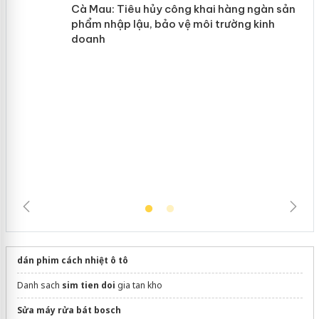
y
Hưng Yên: Xử lý 6 hộ kinh doanh bán
hàng giả mạo nhãn hiệu Adidas, Nike
Cà Mau: Tiêu hủy công khai hàng
ngàn sản phẩm nhập lậu, bảo vệ môi
trường kinh doanh
dán phim cách nhiệt ô tô
Danh sach
sim tien doi
gia tan kho
Sửa máy rửa bát bosch