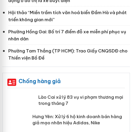
động ở đô thị là xe buýt điện
Hội thảo “Miền trầm tích văn hoá biển Đầm Hà và phát
triển không gian mới”
Phường Hồng Gai: Bố trí 7 điểm đỗ xe miễn phí phục vụ
nhân dân
Phường Tam Thắng (TP HCM): Trao Giấy CNQSDĐ cho
Thiền viện Bồ Đề
Chống hàng giả
 án
Lào Cai xử lý 83 vụ vi phạm thương
mại trong tháng 7
n