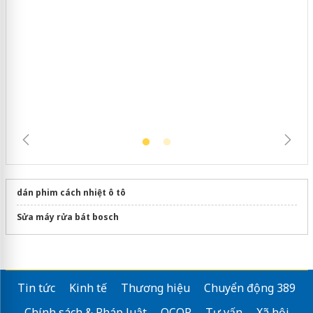
Hưng Yên: Xử lý 6 hộ kinh doanh bán
hàng giả mạo nhãn hiệu Adidas, Nike
dán phim cách nhiệt ô tô
Sửa máy rửa bát bosch
Tin tức
Kinh tế
Thương hiệu
Chuyển động 389
Chính sách & Pháp luật
OCOP
Tư vấn
Xã hội