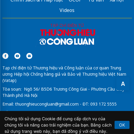
Videos
Tạp chí điện tử Thương hiệu và Công luận của cơ quan Trung
ương Hiệp hội Chống hàng giả và Bảo vệ Thương hiệu Việt Nam
(Vatap)
A
Tòa soạn: Ngõ 56/ B5D6 Trương Công Giai - Phường Cầu Giấy -
Thành phố Hà Nội
Email:
thuonghieucongluan@gmail.com
- ĐT: 093 172 5555
Tổng Biên Tập: Vũ Đức Thuận
Chúng tôi sử dụng Cookie để cung cấp dịch vụ của
Giấy phép hoạt động báo chí điện tử số 64/GP-BTTTT do Bộ
chúng tôi và nâng cao trải nghiệm của bạn. Bằng cách
OK
Thông tin và Truyền thông cấp ngày 21/2/2020.
sử dụng trang web này, bạn đã đồng ý với điều này.