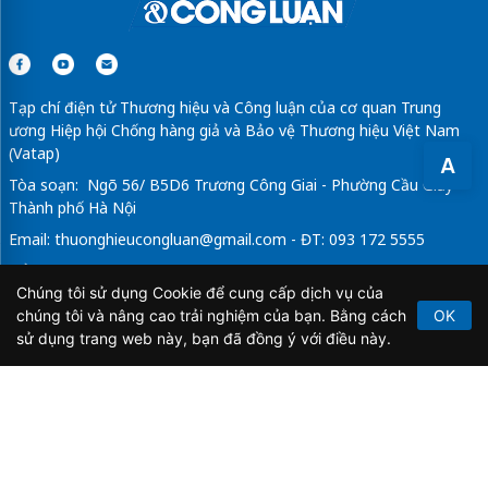
Tạp chí điện tử Thương hiệu và Công luận của cơ quan Trung
ương Hiệp hội Chống hàng giả và Bảo vệ Thương hiệu Việt Nam
(Vatap)
A
Tòa soạn: Ngõ 56/ B5D6 Trương Công Giai - Phường Cầu Giấy -
Thành phố Hà Nội
Email:
thuonghieucongluan@gmail.com
- ĐT: 093 172 5555
Tổng Biên Tập: Vũ Đức Thuận
Chúng tôi sử dụng Cookie để cung cấp dịch vụ của
Giấy phép hoạt động báo chí điện tử số 64/GP-BTTTT do Bộ
chúng tôi và nâng cao trải nghiệm của bạn. Bằng cách
OK
Thông tin và Truyền thông cấp ngày 21/2/2020.
sử dụng trang web này, bạn đã đồng ý với điều này.
Copyright © 2026
TẠP CHÍ THƯƠNG HIỆU & CÔNG
LUẬN
. All Rights Reserved.