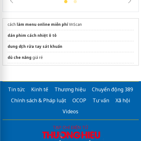
cách
làm menu online miễn phí
VnScan
dán phim cách nhiệt ô tô
dung dịch rửa tay sát khuẩn
dù che nắng
giá rẻ
hệ thống nệm việt nhật
Sửa máy rửa bát bosch
Tin tức
Kinh tế
Thương hiệu
Chuyển động 389
Chính sách & Pháp luật
OCOP
Tư vấn
Xã hội
Videos