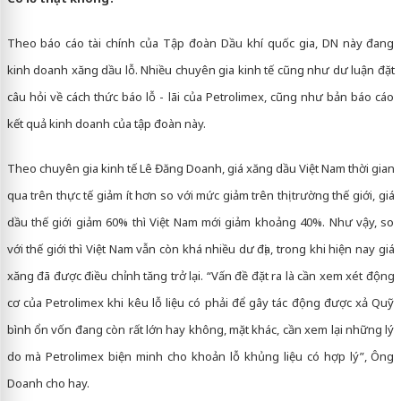
Theo báo cáo tài chính của Tập đoàn Dầu khí quốc gia, DN này đang
kinh doanh xăng dầu lỗ. Nhiều chuyên gia kinh tế cũng như dư luận đặt
câu hỏi về cách thức báo lỗ - lãi của Petrolimex, cũng như bản báo cáo
kết quả kinh doanh của tập đoàn này.
Theo chuyên gia kinh tế Lê Đăng Doanh, giá xăng dầu Việt Nam thời gian
qua trên thực tế giảm ít hơn so với mức giảm trên thị trường thế giới, giá
dầu thế giới giảm 60% thì Việt Nam mới giảm khoảng 40%. Như vậy, so
với thế giới thì Việt Nam vẫn còn khá nhiều dư địa, trong khi hiện nay giá
xăng đã được điều chỉnh tăng trở lại. “Vấn đề đặt ra là cần xem xét động
cơ của Petrolimex khi kêu lỗ liệu có phải để gây tác động được xả Quỹ
bình ổn vốn đang còn rất lớn hay không, mặt khác, cần xem lại những lý
do mà Petrolimex biện minh cho khoản lỗ khủng liệu có hợp lý”, Ông
Doanh cho hay.