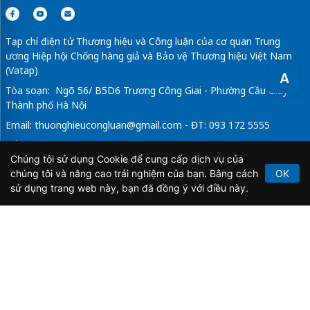
Tạp chí điện tử Thương hiệu và Công luận của cơ quan Trung
ương Hiệp hội Chống hàng giả và Bảo vệ Thương hiệu Việt Nam
(Vatap)
A
Tòa soạn: Ngõ 56/ B5D6 Trương Công Giai - Phường Cầu Giấy -
Thành phố Hà Nội
Email:
thuonghieucongluan@gmail.com
- ĐT: 093 172 5555
Tổng Biên Tập: Vũ Đức Thuận
Chúng tôi sử dụng Cookie để cung cấp dịch vụ của
Giấy phép hoạt động báo chí điện tử số 64/GP-BTTTT do Bộ
chúng tôi và nâng cao trải nghiệm của bạn. Bằng cách
OK
Thông tin và Truyền thông cấp ngày 21/2/2020.
sử dụng trang web này, bạn đã đồng ý với điều này.
Copyright © 2026
TẠP CHÍ THƯƠNG HIỆU & CÔNG
LUẬN
. All Rights Reserved.
Bản quyền thuộc Tạp chí Thương hiệu và Công luận. Cấm
sao chép dưới mọi hình thức nếu không có sự chấp thuận