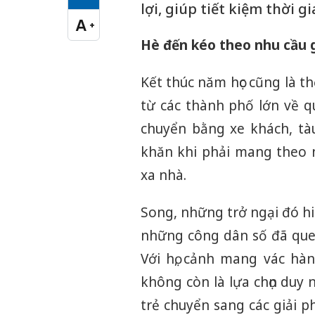
Cỡ chữ vừa
lợi, giúp tiết kiệm thời 
A
+
Cỡ chữ lớn
Hè đến kéo theo nhu cầu 
Kết thúc năm học cũng là t
từ các thành phố lớn về qu
chuyển bằng xe khách, tà
khăn khi phải mang theo nh
xa nhà.
Song, những trở ngại đó hi
những công dân số đã quen
Với họ, cảnh mang vác hà
không còn là lựa chọn duy 
trẻ chuyển sang các giải 