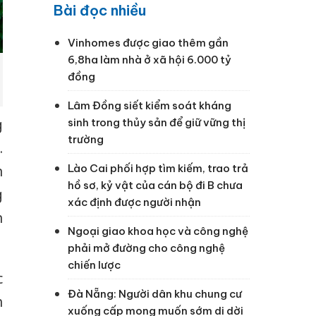
Bài đọc nhiều
Vinhomes được giao thêm gần
6,8ha làm nhà ở xã hội 6.000 tỷ
đồng
Lâm Đồng siết kiểm soát kháng
g
sinh trong thủy sản để giữ vững thị
trường
.
Lào Cai phối hợp tìm kiếm, trao trả
n
hồ sơ, kỷ vật của cán bộ đi B chưa
g
xác định được người nhận
n
Ngoại giao khoa học và công nghệ
phải mở đường cho công nghệ
chiến lược
c
Đà Nẵng: Người dân khu chung cư
h
xuống cấp mong muốn sớm di dời