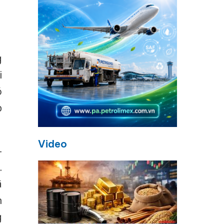
g
i
ó
p
Video
–
.
ã
n
g