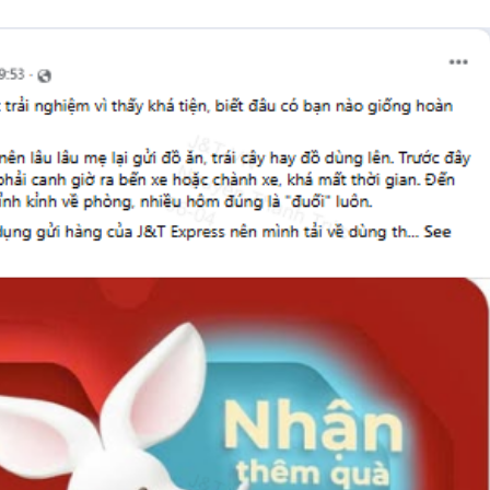
Công an
tìm bị h
án sản 