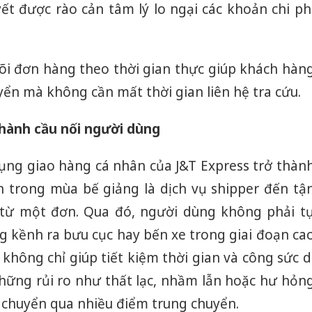
ết được rào cản tâm lý lo ngại các khoản chi ph
dõi đơn hàng theo thời gian thực giúp khách hàn
yển mà không cần mất thời gian liên hệ tra cứu.
thành cầu nối người dùng
ng giao hàng cá nhân của J&T Express trở thàn
ên trong mùa bế giảng là dịch vụ shipper đến tậ
ỉ từ một đơn. Qua đó, người dùng không phải t
kềnh ra bưu cục hay bến xe trong giai đoạn ca
 không chỉ giúp tiết kiệm thời gian và công sức d
ững rủi ro như thất lạc, nhầm lẫn hoặc hư hỏn
 chuyển qua nhiều điểm trung chuyển.