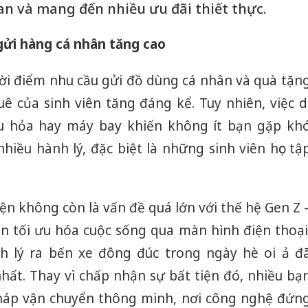
gian và mang đến nhiều ưu đãi thiết thực.
gửi hàng cá nhân tăng cao
hời điểm nhu cầu gửi đồ dùng cá nhân và quà tặn
ê của sinh viên tăng đáng kể. Tuy nhiên, việc d
u hỏa hay máy bay khiến không ít bạn gặp kh
iều hành lý, đặc biệt là những sinh viên học tậ
ện không còn là vấn đề quá lớn với thế hệ Gen Z 
 tối ưu hóa cuộc sống qua màn hình điện thoại
nh lý ra bến xe đông đúc trong ngày hè oi ả đ
nhất. Thay vì chấp nhận sự bất tiện đó, nhiều bạ
pháp vận chuyển thông minh, nơi công nghệ đứn