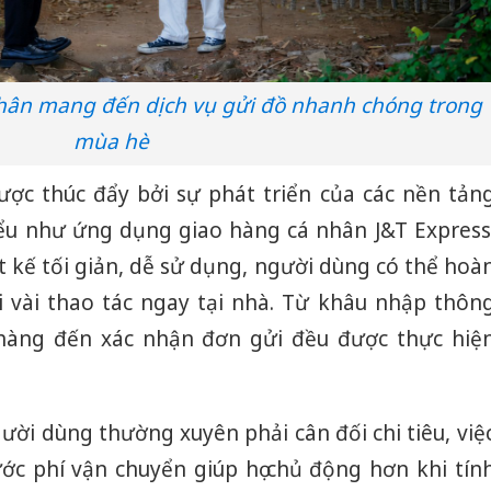
hân mang đến dịch vụ gửi đồ nhanh chóng trong
mùa hè
ợc thúc đẩy bởi sự phát triển của các nền tản
biểu như ứng dụng giao hàng cá nhân J&T Express
t kế tối giản, dễ sử dụng, người dùng có thể hoà
ới vài thao tác ngay tại nhà. Từ khâu nhập thôn
ấy hàng đến xác nhận đơn gửi đều được thực hiệ
gười dùng thường xuyên phải cân đối chi tiêu, việ
ước phí vận chuyển giúp họ chủ động hơn khi tín