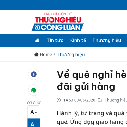
Tin tức
Kinh tế
Thương hiệu
Home
Thương hiệu
Về quê nghỉ hè
đãi gửi hàng
14:53 09/06/2026
Thương hiệ
CỠ CHỮ
A
Hành lý, tư trang và quà 
−
Cỡ chữ nhỏ
quê. Ứng dụng giao hàng 
A