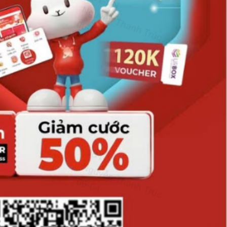
bán yến
Thanh H
hại tron
bán bìn
Moyuum
An Gian
chủ mưu
bán hàng
Quốc ra