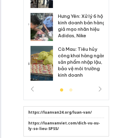
 sào giả
bá
Hưng Yên: Xử lý 6 hộ
óa: Tìm bị
Th
kinh doanh bán hàng
g vụ án buôn
hạ
giả mạo nhãn hiệu
h sữa
bá
Adidas, Nike
 giả
Mo
Cà Mau: Tiêu hủy
g: Đối tượng
An
công khai hàng ngàn
 đường dây
ch
sản phẩm nhập lậu,
 giả tại Phú
bá
bảo vệ môi trường
 đầu thú
Qu
kinh doanh
https://luanvan24.org/luan-van/
https://luanvanviet.com/dich-vu-xu-
ly-so-lieu-SPSS/