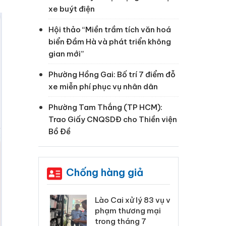
xe buýt điện
Hội thảo “Miền trầm tích văn hoá
biển Đầm Hà và phát triển không
gian mới”
Phường Hồng Gai: Bố trí 7 điểm đỗ
xe miễn phí phục vụ nhân dân
Phường Tam Thắng (TP HCM):
Trao Giấy CNQSDĐ cho Thiền viện
Bồ Đề
Chống hàng giả
 Thanh Hóa
Lào Cai xử lý 83 vụ vi
Cô
ại trong vụ
phạm thương mại
tìm
xuất, buôn
trong tháng 7
án