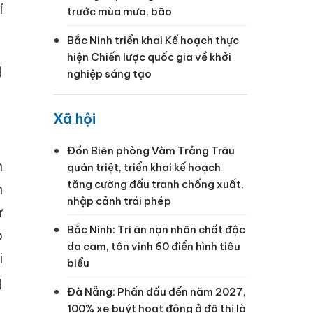
í
trước mùa mưa, bão
Bắc Ninh triển khai Kế hoạch thực
hiện Chiến lược quốc gia về khởi
g
nghiệp sáng tạo
Xã hội
Đồn Biên phòng Vàm Trảng Trâu
h
quán triệt, triển khai kế hoạch
tăng cường đấu tranh chống xuất,
n
nhập cảnh trái phép
ự
Bắc Ninh: Tri ân nạn nhân chất độc
o
da cam, tôn vinh 60 điển hình tiêu
i
biểu
g
Đà Nẵng: Phấn đấu đến năm 2027,
100% xe buýt hoạt động ở đô thị là