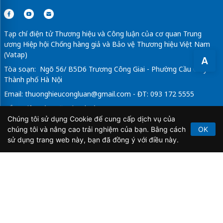
Tạp chí điện tử Thương hiệu và Công luận của cơ quan Trung
ương Hiệp hội Chống hàng giả và Bảo vệ Thương hiệu Việt Nam
(Vatap)
A
Tòa soạn: Ngõ 56/ B5D6 Trương Công Giai - Phường Cầu Giấy -
Thành phố Hà Nội
Email:
thuonghieucongluan@gmail.com
- ĐT: 093 172 5555
Tổng Biên Tập: Vũ Đức Thuận
Chúng tôi sử dụng Cookie để cung cấp dịch vụ của
Giấy phép hoạt động báo chí điện tử số 64/GP-BTTTT do Bộ
chúng tôi và nâng cao trải nghiệm của bạn. Bằng cách
OK
Thông tin và Truyền thông cấp ngày 21/2/2020.
sử dụng trang web này, bạn đã đồng ý với điều này.
Copyright © 2026
TẠP CHÍ THƯƠNG HIỆU & CÔNG
LUẬN
. All Rights Reserved.
Bản quyền thuộc Tạp chí Thương hiệu và Công luận. Cấm
sao chép dưới mọi hình thức nếu không có sự chấp thuận