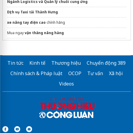
Ngành Logistics và Quản lý chuỗi cung ứng
Dịch vụ Taxi tải Thành Hưng
xe nâng tay điện cao
chính hãng
Mua ngay
vận thăng nâng hàng
dây chằng hàng tăng đơ
Daravin
Tin tức
Kinh tế
Thương hiệu
Chuyển động 389
Chính sách & Pháp luật
OCOP
Tư vấn
Xã hội
Videos