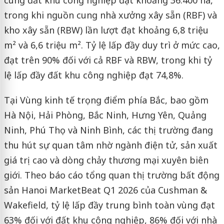
cung đất khu công nghiệp đạt khoảng 36.400 ha,
trong khi nguồn cung nhà xưởng xây sẵn (RBF) và
kho xây sẵn (RBW) lần lượt đạt khoảng 6,8 triệu
m² và 6,6 triệu m². Tỷ lệ lấp đầy duy trì ở mức cao,
đạt trên 90% đối với cả RBF và RBW, trong khi tỷ
lệ lấp đầy đất khu công nghiệp đạt 74,8%.
Tại Vùng kinh tế trọng điểm phía Bắc, bao gồm
Hà Nội, Hải Phòng, Bắc Ninh, Hưng Yên, Quảng
Ninh, Phú Thọ và Ninh Bình, các thị trường đang
thu hút sự quan tâm nhờ ngành điện tử, sản xuất
giá trị cao và dòng chảy thương mại xuyên biên
giới. Theo báo cáo tổng quan thị trường bất động
sản Hanoi MarketBeat Q1 2026 của Cushman &
Wakefield, tỷ lệ lấp đầy trung bình toàn vùng đạt
63% đối với đất khu công nghiệp, 86% đối với nhà