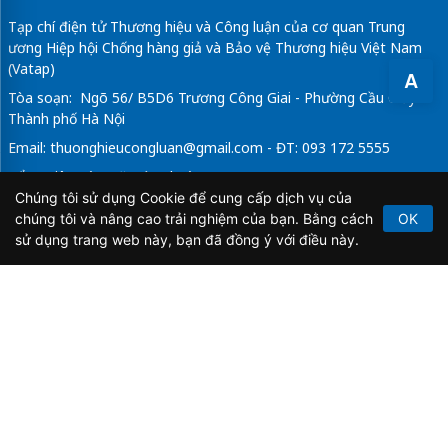
Tạp chí điện tử Thương hiệu và Công luận của cơ quan Trung
ương Hiệp hội Chống hàng giả và Bảo vệ Thương hiệu Việt Nam
(Vatap)
A
Tòa soạn: Ngõ 56/ B5D6 Trương Công Giai - Phường Cầu Giấy -
Thành phố Hà Nội
Email:
thuonghieucongluan@gmail.com
- ĐT: 093 172 5555
Tổng Biên Tập: Vũ Đức Thuận
Chúng tôi sử dụng Cookie để cung cấp dịch vụ của
Giấy phép hoạt động báo chí điện tử số 64/GP-BTTTT do Bộ
chúng tôi và nâng cao trải nghiệm của bạn. Bằng cách
OK
Thông tin và Truyền thông cấp ngày 21/2/2020.
sử dụng trang web này, bạn đã đồng ý với điều này.
Copyright © 2026
TẠP CHÍ THƯƠNG HIỆU & CÔNG
LUẬN
. All Rights Reserved.
Bản quyền thuộc Tạp chí Thương hiệu và Công luận. Cấm
sao chép dưới mọi hình thức nếu không có sự chấp thuận
bằng văn bản.