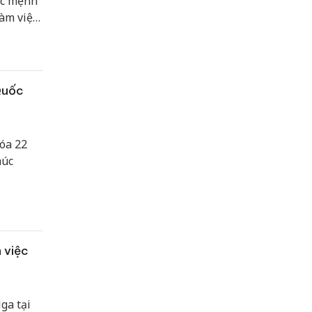
ặc mệnh
àm việc
am.
Quốc
óa 22
húc
 việc
ga tại