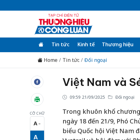
Tin tức
Kinh tế
Thương hiệu
Home
Tin tức
Đối ngoại
Việt Nam và Sé
09:59 21/09/2025
Đối ngoại
Trong khuôn khổ chương t
CỠ CHỮ
ngày 18 đến 21/9, Phó Ch
A
−
Cỡ chữ nhỏ
biểu Quốc hội Việt Nam đ
A