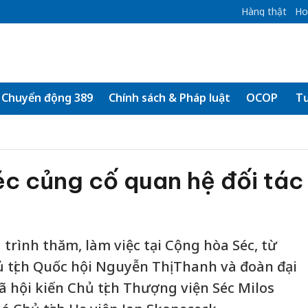
Hàng thật
Ho
Chuyển động 389
Chính sách & Pháp luật
OCOP
Tư
c củng cố quan hệ đối tác
rình thăm, làm việc tại Cộng hòa Séc, từ
ủ tịch Quốc hội Nguyễn Thị Thanh và đoàn đại
ã hội kiến Chủ tịch Thượng viện Séc Milos