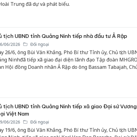
bán yến
Hoài Trung đã dự và phát biểu.
Thanh H
hại tron
bán bìn
 tịch UBND tỉnh Quảng Ninh tiếp nhà đầu tư Ả Rập
Moyuum
6/06/2026
Đối ngoại
An Gian
y 26/6, ông Bùi Văn Khắng, Phó Bí thư Tỉnh ủy, Chủ tịch UB
chủ mưu
ng Ninhđã tiếp xã giao đại diện lãnh đạo Tập đoàn MHGR
bán hàng
n Hội đồng Doanh nhân Ả Rập do ông Bassam Tabajah, Chủ 
Quốc ra
 đồng Doanh nhân Ả Rập làm trưởng đoàn đến tìm hiểu cơ 
 đầu tư tại Quảng Ninh.
 tịch UBND tỉnh Quảng Ninh tiếp xã giao Đại sứ Vươn
tại Việt Nam
9/06/2026
Đối ngoại
y 19/6, ông Bùi Văn Khắng, Phó Bí thư Tỉnh ủy, Chủ tịch UB