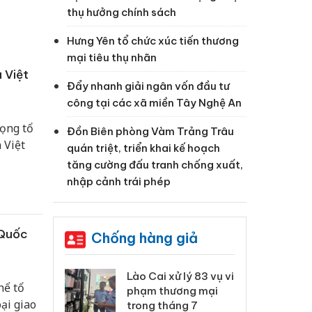
thụ hưởng chính sách
Hưng Yên tổ chức xúc tiến thương
mại tiêu thụ nhãn
 Việt
Đẩy nhanh giải ngân vốn đầu tư
công tại các xã miền Tây Nghệ An
rọng tổ
Đồn Biên phòng Vàm Trảng Trâu
 Việt
quán triệt, triển khai kế hoạch
tăng cường đấu tranh chống xuất,
nhập cảnh trái phép
 Quốc
Chống hàng giả
 Thanh Hóa
Lào Cai xử lý 83 vụ vi
Cô
hể tổ
ại trong vụ
phạm thương mại
tìm
ại giao
xuất, buôn
trong tháng 7
án