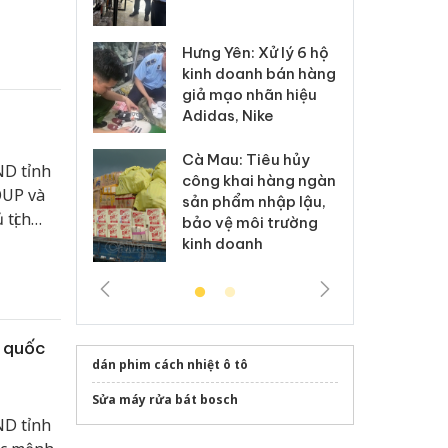
 sào giả
bá
Hưng Yên: Xử lý 6 hộ
óa: Tìm bị
Th
kinh doanh bán hàng
g vụ án buôn
hạ
giả mạo nhãn hiệu
h sữa
bá
Adidas, Nike
 giả
Mo
Cà Mau: Tiêu hủy
g: Đối tượng
An
ND tỉnh
công khai hàng ngàn
 đường dây
ch
OUP và
sản phẩm nhập lậu,
 giả tại Phú
bá
tịch
bảo vệ môi trường
 đầu thú
Qu
hội hợp
kinh doanh
g quốc
dán phim cách nhiệt ô tô
Sửa máy rửa bát bosch
ND tỉnh