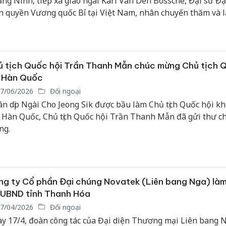
ng Ninh, tiếp xã giao ngài Karl Van Den Bossche, Đại sứ Đ
n quyền Vương quốc Bỉ tại Việt Nam, nhân chuyến thăm và l
 Quảng Ninh trước khi kết thúc nhiệm kỳ công tác tại Việt N
 tịch Quốc hội Trần Thanh Mẫn chúc mừng Chủ tịch 
i Hàn Quốc
7/06/2026
Đối ngoại
n dịp Ngài Cho Jeong Sik được bầu làm Chủ tịch Quốc hội kh
 Hàn Quốc, Chủ tịch Quốc hội Trần Thanh Mẫn đã gửi thư c
ng.
g ty Cổ phần Đại chúng Novatek (Liên bang Nga) làm
 UBND tỉnh Thanh Hóa
7/04/2026
Đối ngoại
y 17/4, đoàn công tác của Đại diện Thương mại Liên bang N