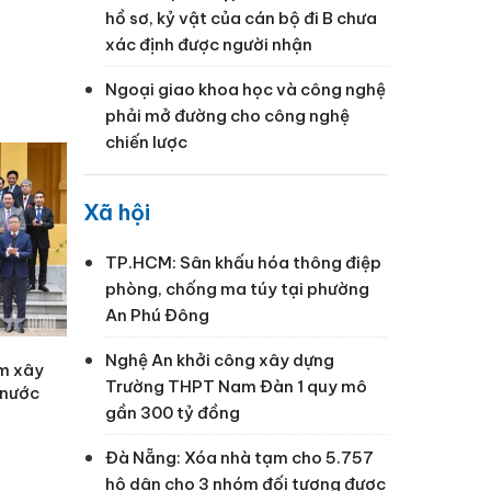
hồ sơ, kỷ vật của cán bộ đi B chưa
xác định được người nhận
Ngoại giao khoa học và công nghệ
phải mở đường cho công nghệ
chiến lược
Xã hội
TP.HCM: Sân khấu hóa thông điệp
phòng, chống ma túy tại phường
An Phú Đông
Nghệ An khởi công xây dựng
ăm xây
Trường THPT Nam Đàn 1 quy mô
 nước
gần 300 tỷ đồng
Đà Nẵng: Xóa nhà tạm cho 5.757
hộ dân cho 3 nhóm đối tượng được