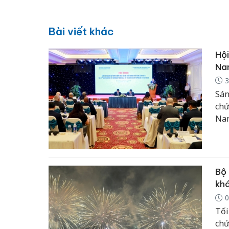
Bài viết khác
Hội
Nam
3
Sán
chứ
Nam
Bộ 
kh
0
Tối
chứ