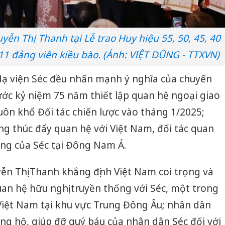
yễn Thị Thanh tại Lễ trao Huy hiệu 55, 50, 45, 40
11 đảng viên kiều bào. (Ảnh: VIỆT DŨNG - TTXVN)
ạ viện Séc đều nhấn mạnh ý nghĩa của chuyến
ớc kỷ niệm 75 năm thiết lập quan hệ ngoại giao
huôn khổ Đối tác chiến lược vào tháng 1/2025;
ọng thúc đẩy quan hệ với Việt Nam, đối tác quan
ăng của Séc tại Đông Nam Á.
ễn Thị Thanh khẳng định Việt Nam coi trọng và
 hệ hữu nghị truyền thống với Séc, một trong
Việt Nam tại khu vực Trung Đông Âu; nhân dân
ng hộ, giúp đỡ quý báu của nhân dân Séc đối với