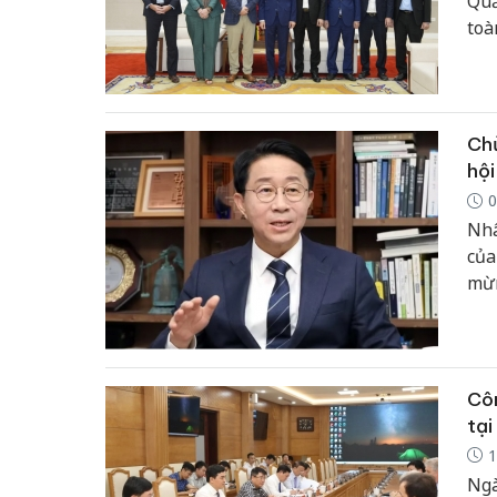
Quả
toà
tại
Chủ
hộ
0
Nhâ
của
mừ
Côn
tại
1
Ngà