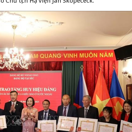
hó Chủ tịch Hạ viện Jan Skopececk.