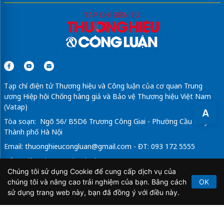
Tạp chí điện tử Thương hiệu và Công luận của cơ quan Trung
ương Hiệp hội Chống hàng giả và Bảo vệ Thương hiệu Việt Nam
(Vatap)
A
Tòa soạn: Ngõ 56/ B5D6 Trương Công Giai - Phường Cầu Giấy -
Thành phố Hà Nội
Email:
thuonghieucongluan@gmail.com
- ĐT: 093 172 5555
Tổng Biên Tập: Vũ Đức Thuận
Chúng tôi sử dụng Cookie để cung cấp dịch vụ của
Giấy phép hoạt động báo chí điện tử số 64/GP-BTTTT do Bộ
chúng tôi và nâng cao trải nghiệm của bạn. Bằng cách
OK
Thông tin và Truyền thông cấp ngày 21/2/2020.
sử dụng trang web này, bạn đã đồng ý với điều này.