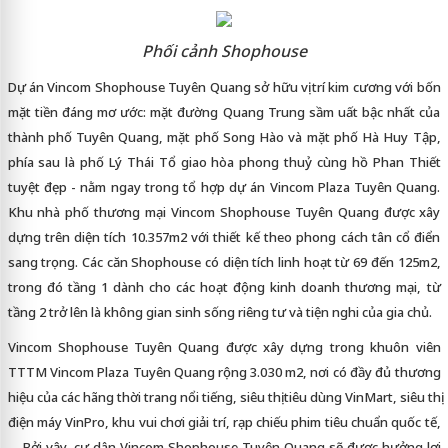
Phối cảnh Shophouse
Dự án Vincom Shophouse Tuyên Quang sở hữu vị trí kim cương với bốn
mặt tiền đáng mơ ước: mặt đường Quang Trung sầm uất bậc nhất của
thành phố Tuyên Quang, mặt phố Song Hào và mặt phố Hà Huy Tập,
phía sau là phố Lý Thái Tổ giao hòa phong thuỷ cùng hồ Phan Thiết
tuyệt đẹp - nằm ngay trong tổ hợp dự án Vincom Plaza Tuyên Quang.
Khu nhà phố thương mại Vincom Shophouse Tuyên Quang được xây
dựng trên diện tích 10.357m2 với thiết kế theo phong cách tân cổ điển
sang trọng. Các căn Shophouse có diện tích linh hoạt từ 69 đến 125m2,
trong đó tầng 1 dành cho các hoạt động kinh doanh thương mại, từ
tầng 2 trở lên là không gian sinh sống riêng tư và tiện nghi của gia chủ.
Vincom Shophouse Tuyên Quang được xây dựng trong khuôn viên
TTTM Vincom Plaza Tuyên Quang rộng 3.030 m2, nơi có đầy đủ thương
hiệu của các hãng thời trang nổi tiếng, siêu thị tiêu dùng VinMart, siêu thị
điện máy VinPro, khu vui chơi giải trí, rạp chiếu phim tiêu chuẩn quốc tế,
… Bởi vậy, cư dân Vincom Shophouse Tuyên Quang sẽ được hưởng lợi