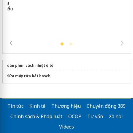
Cà Mau: Tiêu hủy công khai hàng
ngàn sản phẩm nhập lậu, bảo vệ môi
trường kinh doanh
dán phim cách nhiệt ô tô
Sửa máy rửa bát bosch
Tin tức
Kinh tế
Thương hiệu
Chuyển động 389
Chính sách & Pháp luật
OCOP
Tư vấn
Xã hội
Videos