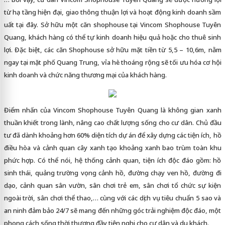
từ hạ tầng hiện đại, giao thông thuận lợi và hoạt động kinh doanh sầm
uất tại đây. Sở hữu một căn shophouse tại Vincom Shophouse Tuyên
Quang, khách hàng có thể tự kinh doanh hiệu quả hoặc cho thuê sinh
lợi. Đặc biệt, các căn Shophouse sở hữu mặt tiền từ 5,5 – 10,6m, nằm
ngay tại mặt phố Quang Trung, vỉa hè thoáng rộng sẽ tối ưu hóa cơ hội
kinh doanh và chức năng thương mại của khách hàng.
Điểm nhấn của Vincom Shophouse Tuyên Quang là không gian xanh
thuần khiết trong lành, nâng cao chất lượng sống cho cư dân. Chủ đầu
tư đã dành khoảng hơn 60% diện tích dự án để xây dựng các tiện ích, hồ
điều hòa và cảnh quan cây xanh tạo khoảng xanh bao trùm toàn khu
phức hợp. Có thể nói, hệ thống cảnh quan, tiện ích độc đáo gồm: hồ
sinh thái, quảng trường vọng cảnh hồ, đường chạy ven hồ, đường đi
dạo, cảnh quan sân vườn, sân chơi trẻ em, sân chơi tổ chức sự kiện
ngoài trời, sân chơi thể thao,… cùng với các dịch vụ tiêu chuẩn 5 sao và
an ninh đảm bảo 24/7 sẽ mang đến những góc trải nghiệm độc đáo, một
phong cách sống thời thượng đầy tiện nghi cho cư dân và du khách.