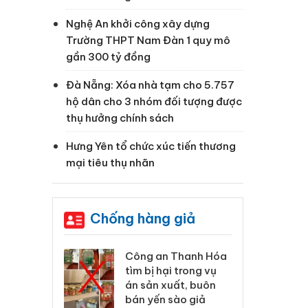
Nghệ An khởi công xây dựng
Trường THPT Nam Đàn 1 quy mô
gần 300 tỷ đồng
Đà Nẵng: Xóa nhà tạm cho 5.757
hộ dân cho 3 nhóm đối tượng được
thụ hưởng chính sách
à
Hưng Yên tổ chức xúc tiến thương
mại tiêu thụ nhãn
Chống hàng giả
xử lý 83 vụ vi
Công an Thanh Hóa
Lào
ương mại
tìm bị hại trong vụ
ph
háng 7
án sản xuất, buôn
tr
bán yến sào giả