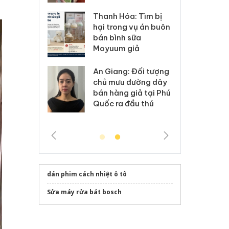
: Xử lý 6 hộ
Hư
Thanh Hóa: Tìm bị
anh bán hàng
ki
hại trong vụ án buôn
 nhãn hiệu
gi
bán bình sữa
Nike
Ad
Moyuum giả
 Tiêu hủy
Cà
An Giang: Đối tượng
ai hàng ngàn
cô
chủ mưu đường dây
m nhập lậu,
sả
bán hàng giả tại Phú
môi trường
bả
Quốc ra đầu thú
anh
ki
dán phim cách nhiệt ô tô
Sửa máy rửa bát bosch