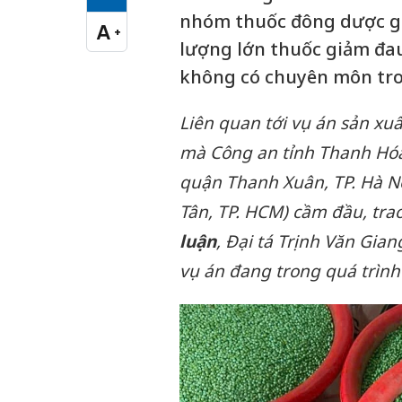
Cỡ chữ vừa
nhóm thuốc đông dược gi
A
+
Cỡ chữ lớn
lượng lớn thuốc giảm đau
không có chuyên môn tron
Liên quan tới vụ án sản xu
mà Công an tỉnh Thanh Hóa
quận Thanh Xuân, TP. Hà Nộ
Tân, TP. HCM) cầm đầu, tra
luận
, Đại tá Trịnh Văn Gia
vụ án đang trong quá trình