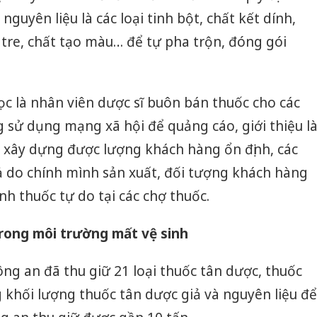
guyên liệu là các loại tinh bột, chất kết dính,
 tre, chất tạo màu… để tự pha trộn, đóng gói
bọc là nhân viên dược sĩ buôn bán thuốc cho các
g sử dụng mạng xã hội để quảng cáo, giới thiệu l
ã xây dựng được lượng khách hàng ổn định, các
ả do chính mình sản xuất, đối tượng khách hàng
nh thuốc tự do tại các chợ thuốc.
rong môi trường mất vệ sinh
Công an Thanh Hóa
Lào Cai 
ng an đã thu giữ 21 loại thuốc tân dược, thuốc
tìm bị hại trong vụ
phạm th
khối lượng thuốc tân dược giả và nguyên liệu để
án sản xuất, buôn
trong t
bán yến sào giả