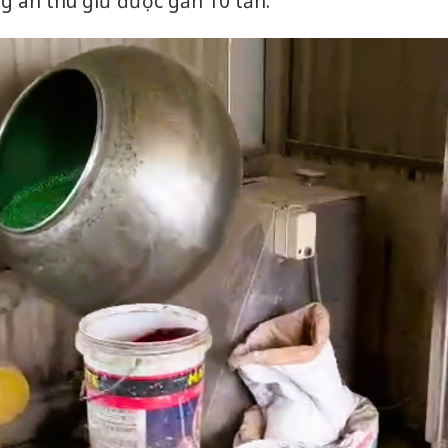
g an thu giữ được gần 10 tấn.
Hưng Yên
Thanh Hóa: Tìm bị
kinh do
hại trong vụ án buôn
giả mạo
bán bình sữa
Adidas, 
Moyuum giả
Cà Mau:
An Giang: Đối tượng
công kh
chủ mưu đường dây
sản phẩ
bán hàng giả tại Phú
bảo vệ 
Quốc ra đầu thú
kinh do