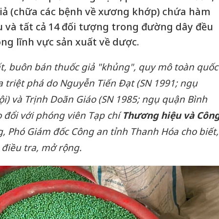
ả (chữa các bệnh về xương khớp) chứa hàm
 và tất cả 14 đối tượng trong đường dây đều
g lĩnh vực sản xuất về dược.
ất, buôn bán thuốc giả "khủng", quy mô toàn quốc
 triệt phá do Nguyễn Tiến Đạt (SN 1991; ngụ
i) và Trịnh Doãn Giáo (SN 1985; ngụ quận Bình
o đổi với phóng viên Tạp chí
Thương hiệu và Côn
ng, Phó Giám đốc Công an tỉnh Thanh Hóa cho biết,
 điều tra, mở rộng.