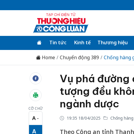
Tin tức
Kinh tế
Thương hiệu
Home
Chuyển động 389
Chống hàng g
Vụ phá đường d
tượng đều khô
ngành dược
CỠ CHỮ
A
19:35 18/04/2025
Chống hàng 
−
Cỡ chữ nhỏ
A
Theo Công an tỉnh Thanh 