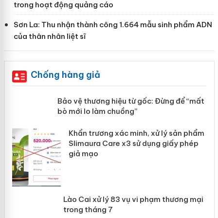
trong hoạt động quảng cáo
Sơn La: Thu nhận thành công 1.664 mẫu sinh phẩm ADN
của thân nhân liệt sĩ
Chống hàng giả
àng
Bảo vệ thương hiệu từ gốc: Đừng để “mất
bò mới lo làm chuồng”
ản
Khẩn trương xác minh, xử lý sản phẩm
Slimaura Care x3 sử dụng giấy phép
giả mạo
 án
Lào Cai xử lý 83 vụ vi phạm thương
mại trong tháng 7