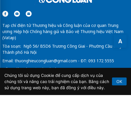
Tạp chí điện tử Thương hiệu và Công luận của cơ quan Trung
ương Hiệp hội Chống hàng giả và Bảo vệ Thương hiệu Việt Nam
(Vatap)
A
Tòa soạn: Ngõ 56/ B5D6 Trương Công Giai - Phường Cầu Giấy -
Thành phố Hà Nội
Email:
thuonghieucongluan@gmail.com
- ĐT: 093 172 5555
Tổng Biên Tập: Vũ Đức Thuận
Chúng tôi sử dụng Cookie để cung cấp dịch vụ của
Giấy phép hoạt động báo chí điện tử số 64/GP-BTTTT do Bộ
chúng tôi và nâng cao trải nghiệm của bạn. Bằng cách
OK
Thông tin và Truyền thông cấp ngày 21/2/2020.
sử dụng trang web này, bạn đã đồng ý với điều này.
Copyright © 2026
TẠP CHÍ THƯƠNG HIỆU & CÔNG
LUẬN
. All Rights Reserved.
Bản quyền thuộc Tạp chí Thương hiệu và Công luận. Cấm