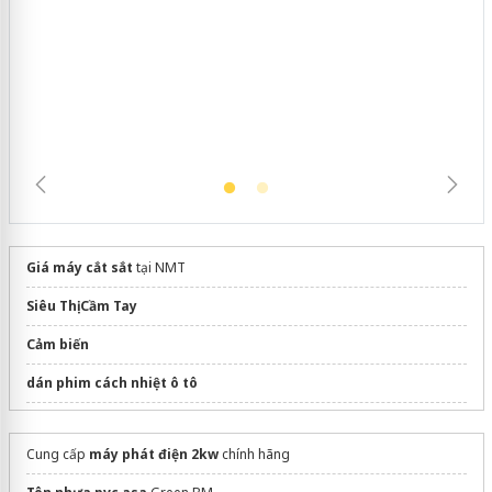
Giá máy cắt sắt
tại NMT
Siêu Thị Cầm Tay
Cảm biến
dán phim cách nhiệt ô tô
Máy hút chân không công nghiệp
nhập khẩu
Cung cấp
máy phát điện 2kw
chính hãng
Báo giá
Máy phát điện 100kVA
chính hãng