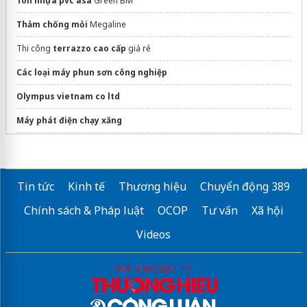
Tôn nhựa pvc asa
Green BM
Quạt làm mát không khí
Thảm chống mỏi
Megaline
Đầu máy nén khí
giá tốt
Thi công
terrazzo cao cấp
giá rẻ
Sửa máy rửa bát bosch
Các loại máy phun sơn công nghiệp
xem thêm
kính hiển vi LCD
quan sát qua màn hình
Olympus vietnam co ltd
Máy phát điện chạy xăng
Có nên mua
máy phát điện 8kw
Sản xuất
Gạch Terrazzo 30x30
uy tín
Tin tức
Kinh tế
Thương hiệu
Chuyển động 389
Ống gang thoát nước
Giao tận nơi
Chính sách & Pháp luật
OCOP
Tư vấn
Xã hội
Videos