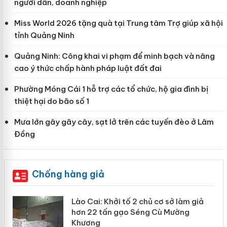
người dân, doanh nghiệp
Miss World 2026 tặng quà tại Trung tâm Trợ giúp xã hội
tỉnh Quảng Ninh
Quảng Ninh: Công khai vi phạm để minh bạch và nâng
cao ý thức chấp hành pháp luật đất đai
Phường Móng Cái 1 hỗ trợ các tổ chức, hộ gia đình bị
thiệt hại do bão số 1
Mưa lớn gây gãy cây, sạt lở trên các tuyến đèo ở Lâm
Đồng
Chống hàng giả
mại
Lào Cai: Khởi tố 2 chủ cơ sở làm giả
hơn 22 tấn gạo Séng Cù Mường
Khương