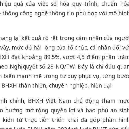
hiệu quả của việc số hóa quy trình, chuẩn hó
hệ thống công nghệ thông tin phù hợp với mô hìn
mang lại kết quả rõ rệt trong cảm nhận của ngườ
ậy, mức độ hài lòng của tổ chức, cá nhân đối vớ
HXH đạt khoảng 89,5%, vượt 4,5 điểm phần tră
theo Nghị quyết số 28-NQ/TW. Đây là chỉ dấu qua
n biến mạnh mẽ trong tư duy phục vụ, từng bướ
BHXH thân thiện, chuyên nghiệp, hiện đại.
hành chính, BHXH Việt Nam chủ động tham mư
eo hướng mở rộng quyền lợi và bao phủ an sin
 kiến từ thực tiễn triển khai đã góp phần hìn