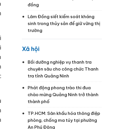
a
đồng
h
Lâm Đồng siết kiểm soát kháng
sinh trong thủy sản để giữ vững thị
trường
i
i
Xã hội
m
Bồi dưỡng nghiệp vụ thanh tra
n
chuyên sâu cho công chức Thanh
c
tra tỉnh Quảng Ninh
Phát động phong trào thi đua
chào mừng Quảng Ninh trở thành
u
thành phố
h
TP.HCM: Sân khấu hóa thông điệp
h
phòng, chống ma túy tại phường
An Phú Đông