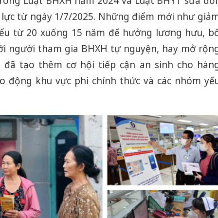
trong Luật BHXH năm 2024 và Luật BHYT sửa đổi
 lực từ ngày 1/7/2025. Những điểm mới như giả
ểu từ 20 xuống 15 năm để hưởng lương hưu, b
với người tham gia BHXH tự nguyện, hay mở rộn
đã tạo thêm cơ hội tiếp cận an sinh cho hàn
lao động khu vực phi chính thức và các nhóm yế
Công an
tìm bị h
án sản 
bán yến