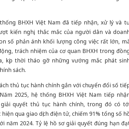
thống BHXH Việt Nam đã tiếp nhận, xử lý và t
 lượt kiến nghị, thắc mắc của người dân và doan
con số phản ánh khối lượng công việc rất lớn, m
động, trách nhiệm của cơ quan BHXH trong đồn
, kịp thời tháo gỡ những vướng mắc phát sin
hính sách.
cách thủ tục hành chính gắn với chuyển đổi số tiế
. Năm 2025, hệ thống BHXH Việt Nam tiếp nhậ
giải quyết thủ tục hành chính, trong đó có tớ
c hiện qua giao dịch điện tử, chiếm 91% tổng số h
ới năm 2024. Tỷ lệ hồ sơ giải quyết đúng hạn đạ