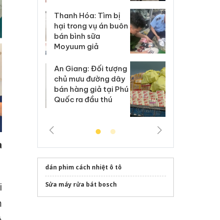
Hưng Yên: Xử lý 6 hộ
óa: Tìm bị
Th
kinh doanh bán hàng
g vụ án buôn
hạ
giả mạo nhãn hiệu
h sữa
bá
Adidas, Nike
 giả
Mo
Cà Mau: Tiêu hủy
g: Đối tượng
An
công khai hàng ngàn
 đường dây
ch
sản phẩm nhập lậu,
 giả tại Phú
bá
bảo vệ môi trường
 đầu thú
Qu
kinh doanh
a
dán phim cách nhiệt ô tô
Sửa máy rửa bát bosch
i
m
ộ