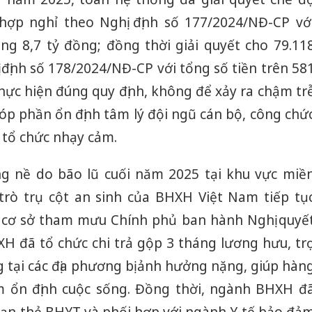
 hợp nghỉ theo Nghị định số 177/2024/NĐ-CP vớ
ảng 8,7 tỷ đồng; đồng thời giải quyết cho 79.11
định số 178/2024/NĐ-CP với tổng số tiền trên 58
 thực hiện đúng quy định, không để xảy ra chậm tr
góp phần ổn định tâm lý đội ngũ cán bộ, công chứ
 tổ chức nhạy cảm.
ng nề do bão lũ cuối năm 2025 tại khu vực miề
trò trụ cột an sinh của BHXH Việt Nam tiếp tụ
n cơ sở tham mưu Chính phủ ban hành Nghị quyế
H đã tổ chức chi trả gộp 3 tháng lương hưu, tr
tại các địa phương bị ảnh hưởng nặng, giúp hàn
 ổn định cuộc sống. Đồng thời, ngành BHXH đ
hạn thẻ BHYT và phối hợp với ngành Y tế bảo đả