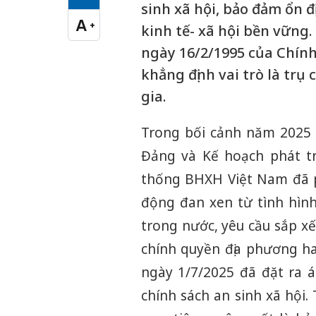
Cỡ chữ vừa
sinh xã hội, bảo đảm ổn đ
A
+
kinh tế- xã hội bền vững.
Cỡ chữ lớn
ngày 16/2/1995 của Chín
khẳng định vai trò là trụ
gia.
Trong bối cảnh năm 2025 -
Đảng và Kế hoạch phát tr
thống BHXH Việt Nam đã p
động đan xen từ tình hình
trong nước, yêu cầu sắp x
chính quyền địa phương ha
ngày 1/7/2025 đã đặt ra á
chính sách an sinh xã hội