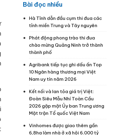
Bài đọc nhiều
Hà Tĩnh dẫn đầu cụm thi đua các
ư
tỉnh miền Trung và Tây nguyên
h
Phát động phong trào thi đua
à
chào mừng Quảng Ninh trở thành
thành phố
g
h
Agribank tiếp tục ghi dấu ấn Top
10 Ngân hàng thương mại Việt
Nam uy tín năm 2026
p
Kết nối và lan tỏa giá trị Việt:
n
Đoàn Siêu Mẫu Nhí Toàn Cầu
2026 gặp mặt Ủy ban Trung ương
i
Mặt trận Tổ quốc Việt Nam
ồ
Vinhomes được giao thêm gần
t
6,8ha làm nhà ở xã hội 6.000 tỷ