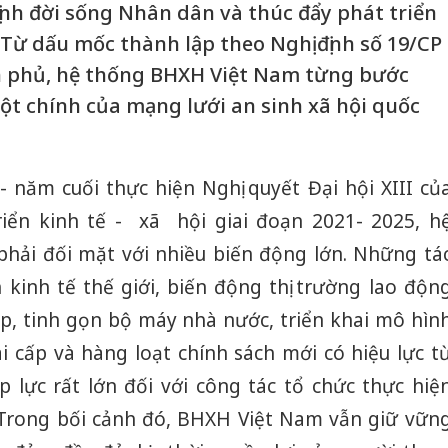
ịnh đời sống Nhân dân và thúc đẩy phát triển
 Từ dấu mốc thành lập theo Nghị định số 19/CP
h phủ, hệ thống BHXH Việt Nam từng bước
 cột chính của mạng lưới an sinh xã hội quốc
 năm cuối thực hiện Nghị quyết Đại hội XIII củ
iển kinh tế - xã hội giai đoạn 2021- 2025, h
hải đối mặt với nhiều biến động lớn. Những tá
 kinh tế thế giới, biến động thị trường lao độn
ếp, tinh gọn bộ máy nhà nước, triển khai mô hìn
i cấp và hàng loạt chính sách mới có hiệu lực t
p lực rất lớn đối với công tác tổ chức thực hiệ
. Trong bối cảnh đó, BHXH Việt Nam vẫn giữ vữn