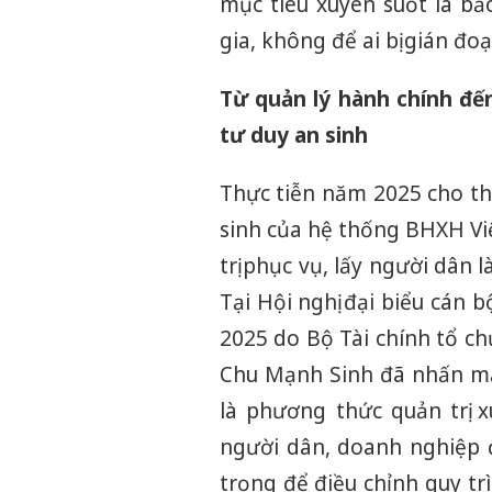
mục tiêu xuyên suốt là bả
gia, không để ai bị gián đo
Từ quản lý hành chính đế
tư duy an sinh
Thực tiễn năm 2025 cho thấ
sinh của hệ thống BHXH Vi
trị phục vụ, lấy người dân 
Tại Hội nghị đại biểu cán 
2025 do Bộ Tài chính tổ c
Chu Mạnh Sinh đã nhấn mạn
là phương thức quản trị x
người dân, doanh nghiệp đ
trọng để điều chỉnh quy tr