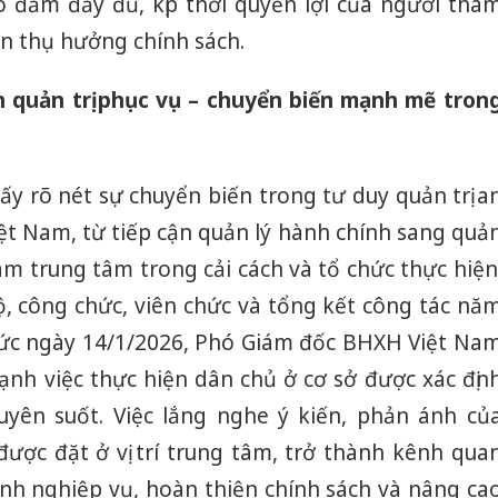
o đảm đầy đủ, kịp thời quyền lợi của người tha
ạn thụ hưởng chính sách.
n quản trị phục vụ – chuyển biến mạnh mẽ tron
y rõ nét sự chuyển biến trong tư duy quản trị a
ệt Nam, từ tiếp cận quản lý hành chính sang quả
làm trung tâm trong cải cách và tổ chức thực hiện
bộ, công chức, viên chức và tổng kết công tác nă
hức ngày 14/1/2026, Phó Giám đốc BHXH Việt Na
h việc thực hiện dân chủ ở cơ sở được xác địn
uyên suốt. Việc lắng nghe ý kiến, phản ánh củ
ược đặt ở vị trí trung tâm, trở thành kênh qua
ình nghiệp vụ, hoàn thiện chính sách và nâng ca