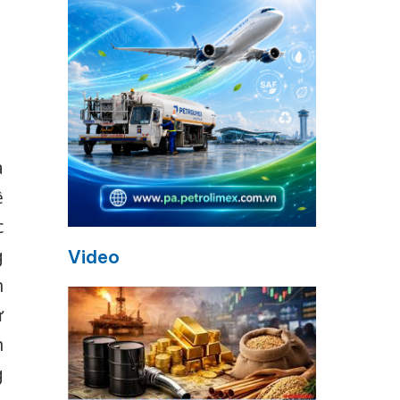
a
ệ
c
g
Video
h
ừ
n
g