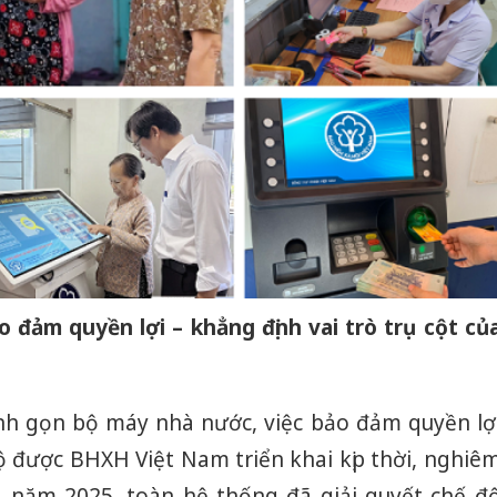
Thanh H
hại tron
bán bìn
Moyuum
An Gian
chủ mưu
bán hàng
Quốc ra
 đảm quyền lợi – khẳng định vai trò trụ cột củ
inh gọn bộ máy nhà nước, việc bảo đảm quyền lợ
ộ được BHXH Việt Nam triển khai kịp thời, nghiê
g năm 2025, toàn hệ thống đã giải quyết chế đ