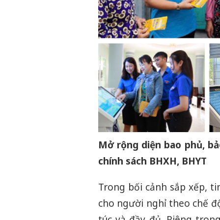
Mở rộng diện bao phủ, bảo
chính sách BHXH, BHYT​
Trong bối cảnh sắp xếp, t
cho người nghỉ theo chế đ
túc và đầy đủ. Riêng tron