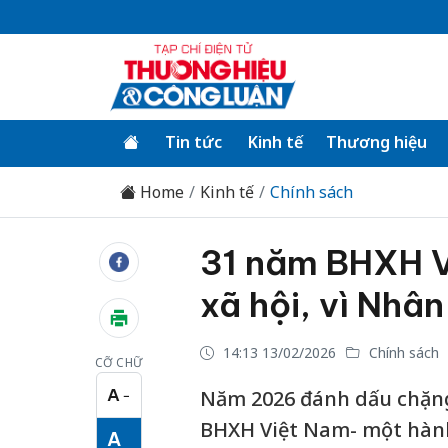
Tin tức
Kinh tế
Thương hiệu
Home
Kinh tế
Chính sách
31 năm BHXH Vi
xã hội, vì Nhâ
14:13 13/02/2026
Chính sách
CỠ CHỮ
A
Năm 2026 đánh dấu chặng
−
Cỡ chữ nhỏ
BHXH Việt Nam- một hành 
A