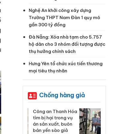
,
m
Nghệ An khởi công xây dựng
Trường THPT Nam Đàn 1 quy mô
ổ
gần 300 tỷ đồng
g
Đà Nẵng: Xóa nhà tạm cho 5.757
g
hộ dân cho 3 nhóm đối tượng được
u
thụ hưởng chính sách
Hưng Yên tổ chức xúc tiến thương
mại tiêu thụ nhãn
Chống hàng giả
 Thanh Hóa
Lào Cai xử lý 83 vụ vi
Cô
ại trong vụ
phạm thương mại
tìm
xuất, buôn
trong tháng 7
án
 sào giả
bá