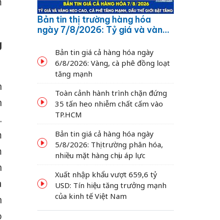
m
Bản tin thị trường hàng hóa
ngày 7/8/2026: Tỷ giá và vàng
neo cao, cà phê tăng mạnh,
g
dầu thế giới bật tăng
Bản tin giá cả hàng hóa ngày
6/8/2026: Vàng, cà phê đồng loạt
tăng mạnh
n
Toàn cảnh hành trình chặn đứng
n
35 tấn heo nhiễm chất cấm vào
TP.HCM
.
Bản tin giá cả hàng hóa ngày
m
5/8/2026: Thị trường phân hóa,
m
nhiều mặt hàng chịu áp lực
h
Xuất nhập khẩu vượt 659,6 tỷ
a
USD: Tín hiệu tăng trưởng mạnh
của kinh tế Việt Nam
n
o