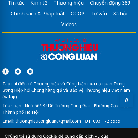
Tin tức
Kinh tế
Thương hiệu
Chuyển động 389
Cổng xếp điện
đa dạng mẫu mã
Chính sách & Pháp luật
OCOP
Tư vấn
Xã hội
Phân phối
thanh chắn barie
an ninh
Videos
Cổng tripod turnstile
giá rẻ
nhựa ốp tường giả gỗ
dán phim cách nhiệt ô tô
Nệm cao su
chính hãng, giá rẻ
Phụ kiện
Vách tắm kính
Hiwin
Sửa máy rửa bát bosch
Tạp chí điện tử Thương hiệu và Công luận của cơ quan Trung
ương Hiệp hội Chống hàng giả và Bảo vệ Thương hiệu Việt Nam
(Vatap)
A
Tòa soạn: Ngõ 56/ B5D6 Trương Công Giai - Phường Cầu Giấy -
Thành phố Hà Nội
Email:
thuonghieucongluan@gmail.com
- ĐT: 093 172 5555
Tổng Biên Tập: Vũ Đức Thuận
Chúng tôi sử dụng Cookie để cung cấp dịch vụ của