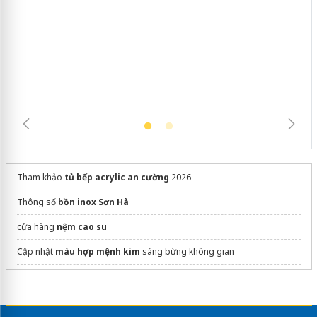
Cà Mau: Tiêu hủy công khai hàng
ngàn sản phẩm nhập lậu, bảo vệ môi
trường kinh doanh
Tham khảo
tủ bếp acrylic an cường
2026
Thông số
bồn inox Sơn Hà
cửa hàng
nệm cao su
Cập nhật
màu hợp mệnh kim
sáng bừng không gian
Tham khảo
bàn học chống gù
chính hãng
thietbimita.com