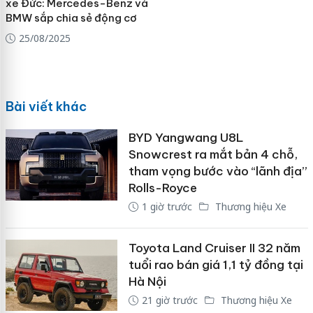
xe Đức: Mercedes-Benz và
BMW sắp chia sẻ động cơ
25/08/2025
Bài viết khác
BYD Yangwang U8L
Snowcrest ra mắt bản 4 chỗ,
tham vọng bước vào “lãnh địa”
Rolls-Royce
1 giờ trước
Thương hiệu Xe
Toyota Land Cruiser II 32 năm
tuổi rao bán giá 1,1 tỷ đồng tại
Hà Nội
21 giờ trước
Thương hiệu Xe