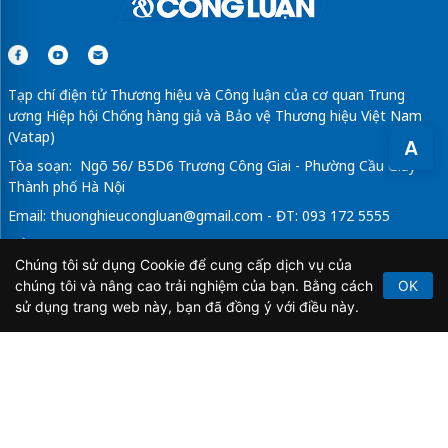
Tạp chí điện tử Thương hiệu và Công luận của cơ quan Trung
ương Hiệp hội Chống hàng giả và Bảo vệ Thương hiệu Việt Nam
(Vatap)
A
Tòa soạn: Ngõ 56/ B5D6 Trương Công Giai - Phường Cầu Giấy -
Thành phố Hà Nội
Email:
thuonghieucongluan@gmail.com
- ĐT: 093 172 5555
Tổng Biên Tập: Vũ Đức Thuận
Chúng tôi sử dụng Cookie để cung cấp dịch vụ của
Giấy phép hoạt động báo chí điện tử số 64/GP-BTTTT do Bộ
chúng tôi và nâng cao trải nghiệm của bạn. Bằng cách
OK
Thông tin và Truyền thông cấp ngày 21/2/2020.
sử dụng trang web này, bạn đã đồng ý với điều này.
Copyright © 2026
TẠP CHÍ THƯƠNG HIỆU & CÔNG
LUẬN
. All Rights Reserved.
Bản quyền thuộc Tạp chí Thương hiệu và Công luận. Cấm