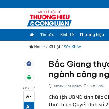
Tin tức
Kinh tế
Thương hiệu
Home
Xã hội
Sức Khỏe
Bắc Giang thực
ngành công ng
06:06 11/03/2025
Sức Khỏe
CỠ CHỮ
A
Chủ tịch UBND tỉnh Bắc G
−
Cỡ chữ nhỏ
thực hiện Quyết định số 
A