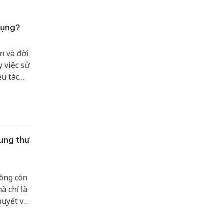
 dụng?
n và đời
 việc sử
ều tác
ung thư
ông còn
à chỉ là
huyết và
với một