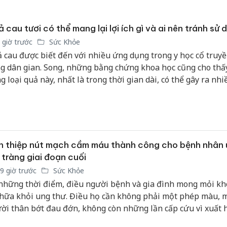
 cau tươi có thể mang lại lợi ích gì và ai nên tránh sử
 giờ trước
Sức Khỏe
 cau được biết đến với nhiều ứng dụng trong y học cổ truyề
g dân gian. Song, những bằng chứng khoa học cũng cho thấy
g loại quả này, nhất là trong thời gian dài, có thể gây ra nhi
g bất lợi đối với sức khỏe.
 thiệp nút mạch cầm máu thành công cho bệnh nhân 
 tràng giai đoạn cuối
9 giờ trước
Sức Khỏe
những thời điểm, điều người bệnh và gia đình mong mỏi kh
chữa khỏi ung thư. Điều họ cần không phải một phép màu, m
ời thân bớt đau đớn, không còn những lần cấp cứu vì xuất 
thể trở về nhà. Ước mong ấy tưởng chừng rất giản dị, nhưng 