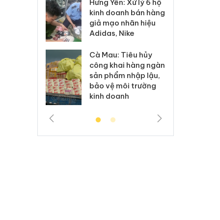
Hưng Yên: Xử lý 6 hộ
óa: Tìm bị
Th
kinh doanh bán hàng
g vụ án buôn
hạ
giả mạo nhãn hiệu
h sữa
bá
Adidas, Nike
 giả
Mo
Cà Mau: Tiêu hủy
g: Đối tượng
An
công khai hàng ngàn
 đường dây
ch
sản phẩm nhập lậu,
 giả tại Phú
bá
bảo vệ môi trường
 đầu thú
Qu
kinh doanh