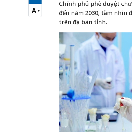
Cỡ chữ vừa
Chính phủ phê duyệt chư
A
+
đến năm 2030, tầm nhìn đ
Cỡ chữ lớn
trên địa bàn tỉnh.