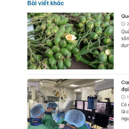
Bài viết khác
Quả
2
Quả
sốn
dụn
độn
Can
đại
1
Có 
là 
ngư
có 