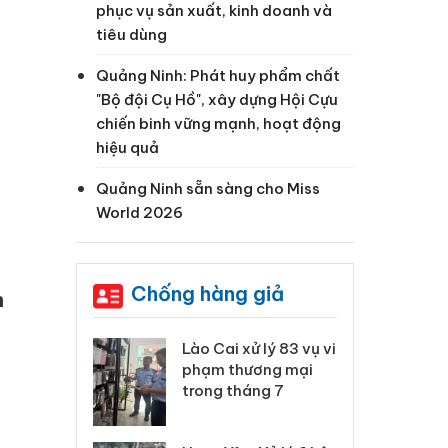
phục vụ sản xuất, kinh doanh và
tiêu dùng
Quảng Ninh: Phát huy phẩm chất
"Bộ đội Cụ Hồ", xây dựng Hội Cựu
chiến binh vững mạnh, hoạt động
hiệu quả
Quảng Ninh sẵn sàng cho Miss
World 2026
Chống hàng giả
n
 Thanh Hóa
Lào Cai xử lý 83 vụ vi
Cô
ại trong vụ
phạm thương mại
tìm
xuất, buôn
trong tháng 7
án
 sào giả
bá