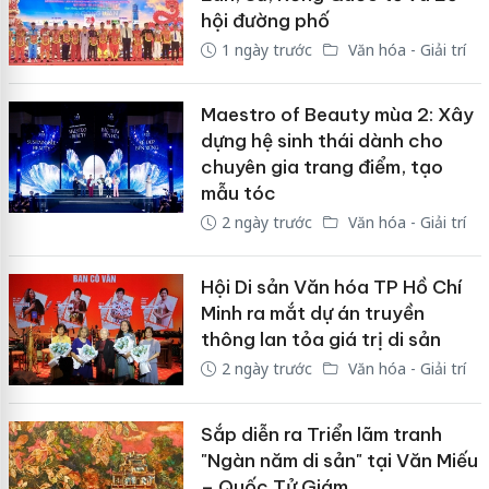
hội đường phố
1 ngày trước
Văn hóa - Giải trí
Maestro of Beauty mùa 2: Xây
dựng hệ sinh thái dành cho
chuyên gia trang điểm, tạo
mẫu tóc
2 ngày trước
Văn hóa - Giải trí
Hội Di sản Văn hóa TP Hồ Chí
Minh ra mắt dự án truyền
thông lan tỏa giá trị di sản
2 ngày trước
Văn hóa - Giải trí
Sắp diễn ra Triển lãm tranh
"Ngàn năm di sản" tại Văn Miếu
– Quốc Tử Giám