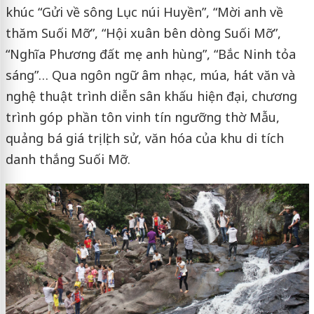
khúc “Gửi về sông Lục núi Huyền”, “Mời anh về
thăm Suối Mỡ”, “Hội xuân bên dòng Suối Mỡ”,
“Nghĩa Phương đất mẹ anh hùng”, “Bắc Ninh tỏa
sáng”… Qua ngôn ngữ âm nhạc, múa, hát văn và
nghệ thuật trình diễn sân khấu hiện đại, chương
trình góp phần tôn vinh tín ngưỡng thờ Mẫu,
quảng bá giá trị lịch sử, văn hóa của khu di tích
danh thắng Suối Mỡ.