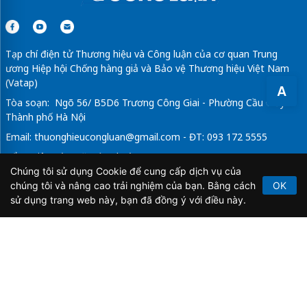
Tạp chí điện tử Thương hiệu và Công luận của cơ quan Trung
ương Hiệp hội Chống hàng giả và Bảo vệ Thương hiệu Việt Nam
(Vatap)
A
Tòa soạn: Ngõ 56/ B5D6 Trương Công Giai - Phường Cầu Giấy -
Thành phố Hà Nội
Email:
thuonghieucongluan@gmail.com
- ĐT: 093 172 5555
Tổng Biên Tập: Vũ Đức Thuận
Chúng tôi sử dụng Cookie để cung cấp dịch vụ của
Giấy phép hoạt động báo chí điện tử số 64/GP-BTTTT do Bộ
chúng tôi và nâng cao trải nghiệm của bạn. Bằng cách
OK
Thông tin và Truyền thông cấp ngày 21/2/2020.
sử dụng trang web này, bạn đã đồng ý với điều này.
Copyright © 2026
TẠP CHÍ THƯƠNG HIỆU & CÔNG
LUẬN
. All Rights Reserved.
Bản quyền thuộc Tạp chí Thương hiệu và Công luận. Cấm