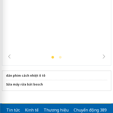
Cà Mau: Tiêu hủy công khai hàng
ngàn sản phẩm nhập lậu, bảo vệ môi
trường kinh doanh
dán phim cách nhiệt ô tô
Sửa máy rửa bát bosch
Tin tức
Kinh tế
Thương hiệu
Chuyển động 389