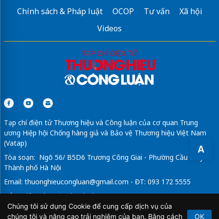
Chính sách & Pháp luật
OCOP
Tư vấn
Xã hội
Videos
Tạp chí điện tử Thương hiệu và Công luận của cơ quan Trung
ương Hiệp hội Chống hàng giả và Bảo vệ Thương hiệu Việt Nam
(Vatap)
A
Tòa soạn: Ngõ 56/ B5D6 Trương Công Giai - Phường Cầu Giấy -
Thành phố Hà Nội
Email:
thuonghieucongluan@gmail.com
- ĐT: 093 172 5555
Tổng Biên Tập: Vũ Đức Thuận
Chúng tôi sử dụng Cookie để cung cấp dịch vụ của
Giấy phép hoạt động báo chí điện tử số 64/GP-BTTTT do Bộ
chúng tôi và nâng cao trải nghiệm của bạn. Bằng cách
OK