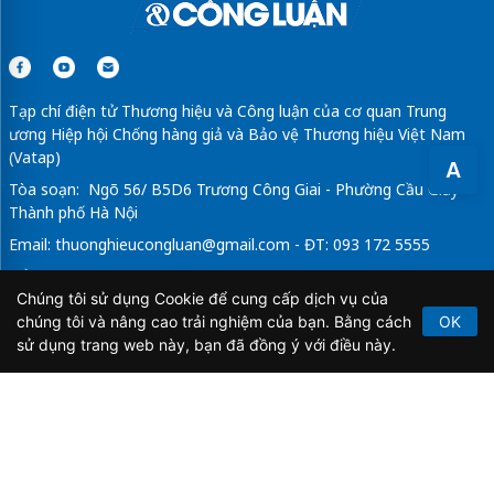
Tạp chí điện tử Thương hiệu và Công luận của cơ quan Trung
ương Hiệp hội Chống hàng giả và Bảo vệ Thương hiệu Việt Nam
(Vatap)
A
Tòa soạn: Ngõ 56/ B5D6 Trương Công Giai - Phường Cầu Giấy -
Thành phố Hà Nội
Email:
thuonghieucongluan@gmail.com
- ĐT: 093 172 5555
Tổng Biên Tập: Vũ Đức Thuận
Chúng tôi sử dụng Cookie để cung cấp dịch vụ của
Giấy phép hoạt động báo chí điện tử số 64/GP-BTTTT do Bộ
chúng tôi và nâng cao trải nghiệm của bạn. Bằng cách
OK
Thông tin và Truyền thông cấp ngày 21/2/2020.
sử dụng trang web này, bạn đã đồng ý với điều này.
Copyright © 2026
TẠP CHÍ THƯƠNG HIỆU & CÔNG
LUẬN
. All Rights Reserved.