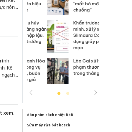
iên kết
 nhãn hiệu
“mất bò mới lo làm
gi
vực nông
Nike
chuồng”
Ad
ỗi sản
sản địa
 Tiêu hủy
Khẩn trương xác
Cà
ai hàng ngàn
minh, xử lý sản phẩm
cô
m nhập lậu,
Slimaura Care x3 sử
sả
môi trường
dụng giấy phép giả
bả
anh
mạo
ki
rình
 Thanh Hóa
Lào Cai xử lý 83 vụ vi
Cô
ại trong vụ
phạm thương mại
tìm
nh. Kế
xuất, buôn
trong tháng 7
án
m ngạch
 sào giả
bá
 phát
t trên
t xem,
dán phim cách nhiệt ô tô
Sửa máy rửa bát bosch