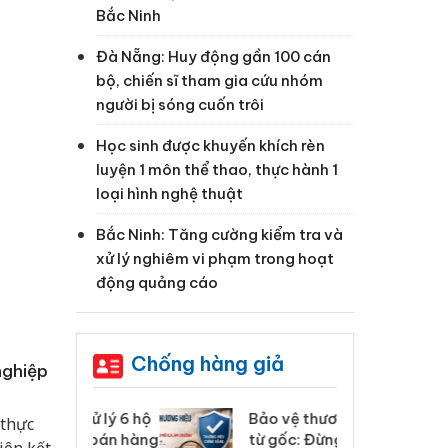
Bắc Ninh
Đà Nẵng: Huy động gần 100 cán
bộ, chiến sĩ tham gia cứu nhóm
người bị sóng cuốn trôi
Học sinh được khuyến khích rèn
luyện 1 môn thể thao, thực hành 1
loại hình nghệ thuật
Bắc Ninh: Tăng cường kiểm tra và
xử lý nghiêm vi phạm trong hoạt
động quảng cáo
Chống hàng giả
nghiệp
: Xử lý 6 hộ
Bảo vệ thương hiệu
Hư
thực
anh bán hàng
từ gốc: Đừng để
ki