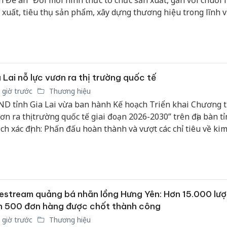
n Đề án “Đổi mới hình thức tổ chức sản xuất, gắn với chuỗi l
giả mạo
 xuất, tiêu thụ sản phẩm, xây dựng thương hiệu trong lĩnh 
Adidas, 
 nghiệp giai đoạn 2026-2030”, hướng tới hình thành các chu
t bền vững, nâng cao giá trị và sức cạnh tranh của nông, lâm 
Cà Mau:
ơng.
công kh
sản phẩ
bảo vệ 
 Lai nỗ lực vươn ra thị trường quốc tế
kinh do
 giờ trước
Thương hiệu
D tỉnh Gia Lai vừa ban hành Kế hoạch Triển khai Chương t
Công an
tìm bị h
ơn ra thị trường quốc tế giai đoạn 2026-2030” trên địa bàn tỉ
án sản 
ch xác định: Phấn đấu hoàn thành và vượt các chỉ tiêu về ki
bán yến
t khẩu theo Nghị quyết của Tỉnh ủy, HĐND tỉnh và Kế hoạch
ển KT-XH giai đoạn 2026-2030; Tổng kim ngạch xuất khẩu đạ
tỷ USD….
estream quảng bá nhãn lồng Hưng Yên: Hơn 15.000 lượ
n 500 đơn hàng được chốt thành công
 giờ trước
Thương hiệu