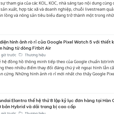
 sự tham gia của các KOL, KOC, nhà sáng tạo nội dung cùng 
 sản xuất, hợp tác xã và doanh nghiệp, chuỗi livestream qu
n lồng và nông sản tiêu biểu đang trở thành một trong nh
n nổi bật của Lễ hội và Xúc tiến thương mại Nhãn lồng Hư
 2026, mở thêm kênh tiếp cận người tiêu dùng trên môi tr
ơng mại điện tử.
diện hình ảnh rò rỉ của Google Pixel Watch 5 với thiết k
 hứng từ dòng Fitbit Air
 giờ trước
Thương hiệu
 hệ đồng hồ thông minh tiếp theo của Google chuẩn bị trình
g theo nhiều điểm thay đổi đáng chú ý về ngoại hình lẫn c
n cứng. Những hình ảnh rò rỉ mới nhất cho thấy Google Pix
ở hữu dải ngôn ngữ thiết kế thừa hưởng nhiều đường nét t
ết bị đeo Fitbit Air. Mẫu smartwatch này tiếp tục duy trì phon
 giản, tinh tế với các góc bo tròn mềm mại cùng kiểu dáng m
 đó dung hòa giữa tính năng công nghệ phục vụ nhu cầu th
ndai Elantra thế hệ thứ 8 lập kỷ lục đơn hàng tại Hàn
 tố thời trang.
 bản Hybrid và dải trang bị cao cấp
 giờ trước
Thương hiệu