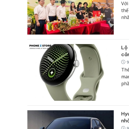
Với
thể
nhã
nhấ
năm
thư
Lộ 
cảm
9
Thế
man
phầ
5 s
thi
tối
qua
Hyu
yếu
nhờ
9