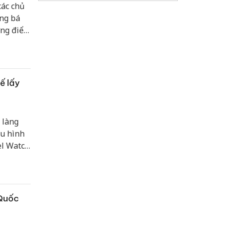
các chủ
ảng bá
ững điểm
ng Yên
ường
ế lấy
 làng
ấu hình
el Watch
ừ dòng
g cách
ỏng nhẹ,
ường và
 Quốc