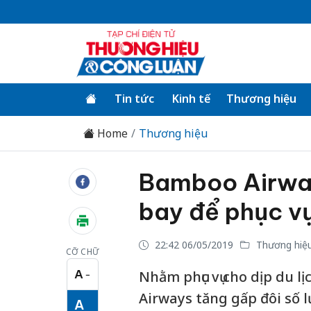
Tin tức
Kinh tế
Thương hiệu
Home
Thương hiệu
Bamboo Airwa
bay để phục vụ
22:42 06/05/2019
Thương hiệ
CỠ CHỮ
A
Nhằm phục vụ cho dịp du l
−
Cỡ chữ nhỏ
Airways tăng gấp đôi số 
A