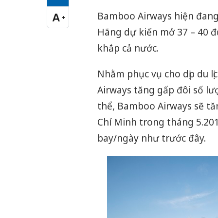
Cỡ chữ vừa
Bamboo Airways hiện đang 
A
+
Cỡ chữ lớn
Hãng dự kiến mở 37 – 40 đườ
khắp cả nước.
Nhằm phục vụ cho dịp du lị
Airways tăng gấp đôi số lư
thể, Bamboo Airways sẽ tă
Chí Minh trong tháng 5.201
bay/ngày như trước đây.