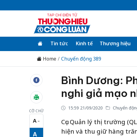
Tin tức
Kinh tế
Thương hiệu
Home
Chuyển động 389
Bình Dương: Ph
nghi giả mạo n
15:59 21/09/2020
Chuyển độn
CỠ CHỮ
A
Cục Quản lý thị trường (Q
−
Cỡ chữ nhỏ
hiện và thu giữ hàng tr
A