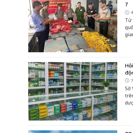
7
4
Từ 
quố
gia
tiề
chứ
Hải
độ
7
Sở 
trê
dượ