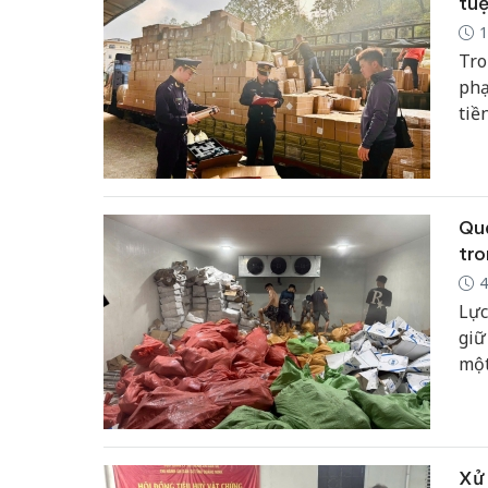
tuệ
1
Tro
phạ
tiề
san
Quả
tro
4
Lực
giữ
một
chu
Xử 