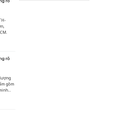
ng rõ
TH-
ơn,
HCM.
ng rõ
 lượng
hẩm gồm
 minh