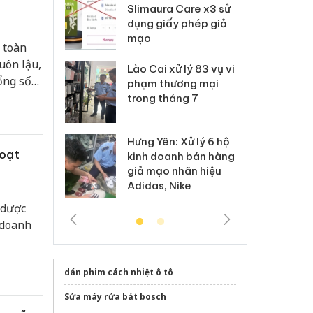
m nhập lậu,
Slimaura Care x3 sử
sả
môi trường
dụng giấy phép giả
bả
anh
mạo
ki
 toàn
uôn lậu,
 Thanh Hóa
Lào Cai xử lý 83 vụ vi
Cô
ổng số
ại trong vụ
phạm thương mại
tìm
 quan
xuất, buôn
trong tháng 7
án
 sào giả
bá
hạm.
Hưng Yên: Xử lý 6 hộ
óa: Tìm bị
Th
hoạt
kinh doanh bán hàng
g vụ án buôn
hạ
giả mạo nhãn hiệu
h sữa
bá
Adidas, Nike
 giả
Mo
 dược
 doanh
dán phim cách nhiệt ô tô
Sửa máy rửa bát bosch