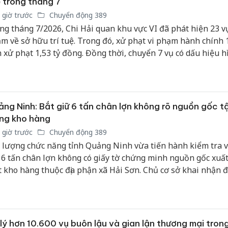
 trong tháng 7
 giờ trước
Chuyển động 389
ng tháng 7/2026, Chi Hải quan khu vực VI đã phát hiện 23 vụ
m về sở hữu trí tuệ. Trong đó, xử phạt vi phạm hành chính 1
n xử phạt 1,53 tỷ đồng. Đồng thời, chuyển 7 vụ có dấu hiệu h
g cơ quan công an với tổng trị giá hàng hóa vi phạm 6,74 tỷ 
ng Ninh: Bắt giữ 6 tấn chân lợn không rõ nguồn gốc t
ng kho hàng
 giờ trước
Chuyển động 389
 lượng chức năng tỉnh Quảng Ninh vừa tiến hành kiểm tra v
 6 tấn chân lợn không có giấy tờ chứng minh nguồn gốc xuất
 kho hàng thuộc địa phận xã Hải Sơn. Chủ cơ sở khai nhận 
ẩn bị đưa số thực phẩm trôi nổi này ra thị trường tiêu thụ.
Cà Mau:
lý hơn 10.600 vụ buôn lậu và gian lận thương mại tron
công kh