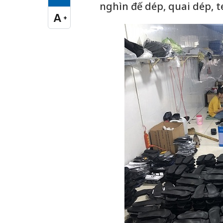
Cỡ chữ vừa
nghìn đế dép, quai dép,
A
+
Cỡ chữ lớn