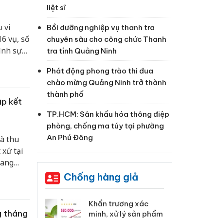
liệt sĩ
 vi
Bồi dưỡng nghiệp vụ thanh tra
6 vụ, số
chuyên sâu cho công chức Thanh
ình sự
tra tỉnh Quảng Ninh
đồng.
Phát động phong trào thi đua
chào mừng Quảng Ninh trở thành
thành phố
ập kết
TP.HCM: Sân khấu hóa thông điệp
phòng, chống ma túy tại phường
An Phú Đông
à thu
 xứ tại
đang
Chống hàng giả
 Tiêu hủy
Khẩn trương xác
Cà
g tháng
ai hàng ngàn
minh, xử lý sản phẩm
cô