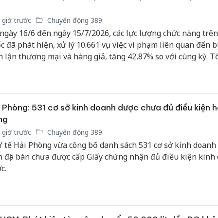
sản phẩ
bảo vệ 
 giờ trước
Chuyển động 389
kinh do
ngày 16/6 đến ngày 15/7/2026, các lực lượng chức năng trên
c đã phát hiện, xử lý 10.661 vụ việc vi phạm liên quan đến b
Công an
n lận thương mại và hàng giả, tăng 42,87% so với cùng kỳ. T
tìm bị h
n thu nộp ngân sách nhà nước đạt hơn 2.283 tỷ đồng. Các cơ
án sản 
bán yến
c năng đã khởi tố hình sự 142 vụ án với 239 đối tượng vi p
Thanh H
 Phòng: 531 cơ sở kinh doanh dược chưa đủ điều kiện 
hại tron
ng
bán bìn
Moyuum
 giờ trước
Chuyển động 389
Y tế Hải Phòng vừa công bố danh sách 531 cơ sở kinh doanh
n địa bàn chưa được cấp Giấy chứng nhận đủ điều kiện kinh
c.