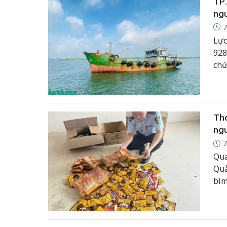
TP.
ng
7
Lực
928
chứ
Tha
ng
7
Qua
Quả
bim
ngu