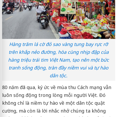
Hàng trăm lá cờ đỏ sao vàng tung bay rực rỡ
trên khắp nẻo đường, hòa cùng nhịp đập của
hàng triệu trái tim Việt Nam, tạo nên một bức
tranh sống động, tràn đầy niềm vui và tự hào
dân tộc.
80 năm đã qua, ký ức về mùa thu Cách mạng vẫn
luôn sống động trong lòng mỗi người Việt. Đó
không chỉ là niềm tự hào về một dân tộc quật
cường, mà còn là lời nhắc nhở chúng ta không