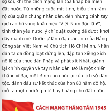
sục sôi, khí thế cách mạng lan tỏa khắp ba miền
đất nước. Từ những cuộc mít tinh, biểu tình rầm
rộ của quần chúng nhân dân, đến những cánh tay
giơ cao hô vang khẩu hiệu "Việt Nam độc lập!",
tinh thần yêu nước, ý chí quật cường đã được khơi
dậy mạnh mẽ. Dưới sự lãnh đạo tài tình của Đảng
Cộng sản Việt Nam và Chủ tịch Hồ Chí Minh, Nhân
dân ta đã đồng loạt đứng lên, đập tan xiềng xích
nô lệ của thực dân Pháp và phát xít Nhật, giành
lại chính quyền về tay Nhân dân. Đó là một chiến
thắng vĩ đại, một đỉnh cao chói lọi của lịch sử dân
tộc, đánh dấu sự kết thúc của hơn 80 năm đô hộ,
mở ra một chương mới huy hoàng cho đất nước.