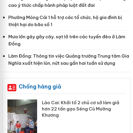
cao ý thức chấp hành pháp luật đất đai
Phường Móng Cái 1 hỗ trợ các tổ chức, hộ gia đình bị
thiệt hại do bão số 1
Mưa lớn gây gãy cây, sạt lở trên các tuyến đèo ở Lâm
Đồng
Lâm Đồng: Thông tin việc Quảng trường Trung tâm Gia
Nghĩa xuất hiện lún, nứt sau gần hai tuần sử dụng
Chống hàng giả
mại
Lào Cai: Khởi tố 2 chủ cơ sở làm giả
hơn 22 tấn gạo Séng Cù Mường
Khương
àng