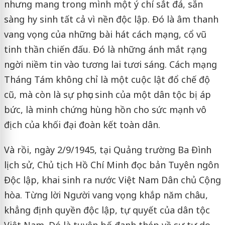
nhưng mang trong mình một ý chí sắt đá, sẵn
sàng hy sinh tất cả vì nền độc lập. Đó là âm thanh
vang vọng của những bài hát cách mạng, cổ vũ
tinh thần chiến đấu. Đó là những ánh mắt rạng
ngời niềm tin vào tương lai tươi sáng. Cách mạng
Tháng Tám không chỉ là một cuộc lật đổ chế độ
cũ, mà còn là sự phục sinh của một dân tộc bị áp
bức, là minh chứng hùng hồn cho sức mạnh vô
địch của khối đại đoàn kết toàn dân.
Và rồi, ngày 2/9/1945, tại Quảng trường Ba Đình
lịch sử, Chủ tịch Hồ Chí Minh đọc bản Tuyên ngôn
Độc lập, khai sinh ra nước Việt Nam Dân chủ Cộng
hòa. Từng lời Người vang vọng khắp năm châu,
khẳng định quyền độc lập, tự quyết của dân tộc
Việt Nam. Đó là tuyên bố đanh thép về sự tự do,