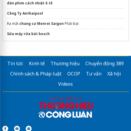
dán phim cách nhiệt ô tô
Công Ty Anthaipool
Ra mắt
chung cư Monrei Saigon
Phát Đạt
Sửa máy rửa bát bosch
Tin tức
Kinh tế
Thương hiệu
Chuyển động 389
Chính sách & Pháp luật
OCOP
Tư vấn
Xã hội
Videos