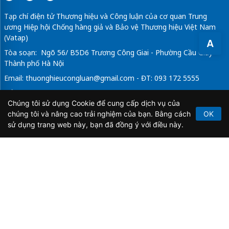
Tạp chí điện tử Thương hiệu và Công luận của cơ quan Trung
ương Hiệp hội Chống hàng giả và Bảo vệ Thương hiệu Việt Nam
(Vatap)
A
Tòa soạn: Ngõ 56/ B5D6 Trương Công Giai - Phường Cầu Giấy -
Thành phố Hà Nội
Email:
thuonghieucongluan@gmail.com
- ĐT: 093 172 5555
Tổng Biên Tập: Vũ Đức Thuận
Chúng tôi sử dụng Cookie để cung cấp dịch vụ của
Giấy phép hoạt động báo chí điện tử số 64/GP-BTTTT do Bộ
chúng tôi và nâng cao trải nghiệm của bạn. Bằng cách
OK
Thông tin và Truyền thông cấp ngày 21/2/2020.
sử dụng trang web này, bạn đã đồng ý với điều này.
Copyright © 2026
TẠP CHÍ THƯƠNG HIỆU & CÔNG
LUẬN
. All Rights Reserved.
Bản quyền thuộc Tạp chí Thương hiệu và Công luận. Cấm
sao chép dưới mọi hình thức nếu không có sự chấp thuận
bằng văn bản.